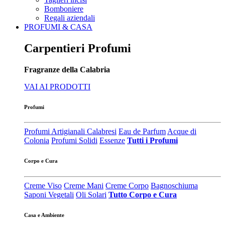
Bomboniere
Regali aziendali
PROFUMI & CASA
Carpentieri Profumi
Fragranze della Calabria
VAI AI PRODOTTI
Profumi
Profumi Artigianali Calabresi
Eau de Parfum
Acque di
Colonia
Profumi Solidi
Essenze
Tutti i Profumi
Corpo e Cura
Creme Viso
Creme Mani
Creme Corpo
Bagnoschiuma
Saponi Vegetali
Oli Solari
Tutto Corpo e Cura
Casa e Ambiente