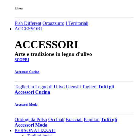
Linea
Fish Different
Oroazzurro
I Territoriali
ACCESSORI
ACCESSORI
Arte e tradizione in legno d'ulivo
SCOPRI
Accessori Cucina
Taglieri in Legno di Ulivo
Utensili
Taglieri
Tutti gli
Accessori Cucina
Accessori Moda
Orologi da Polso
Occhiali
Bracciali
Papillon
Tutti gli
Accessori Moda
PERSONALIZZATI
Taglieri incisi