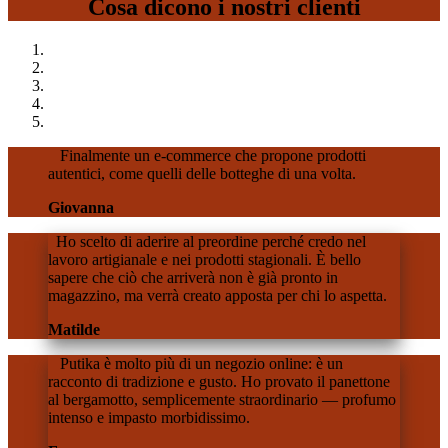
Cosa dicono i nostri clienti​
Finalmente un e-commerce che propone prodotti
autentici, come quelli delle botteghe di una volta.
Giovanna
Ho scelto di aderire al preordine perché credo nel
lavoro artigianale e nei prodotti stagionali. È bello
sapere che ciò che arriverà non è già pronto in
magazzino, ma verrà creato apposta per chi lo aspetta.
Matilde
Putika è molto più di un negozio online: è un
racconto di tradizione e gusto. Ho provato il panettone
al bergamotto, semplicemente straordinario — profumo
intenso e impasto morbidissimo.