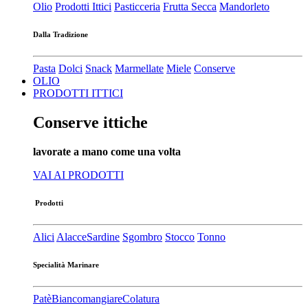
Olio
Prodotti Ittici
Pasticceria
Frutta Secca
Mandorleto
Dalla Tradizione
Pasta
Dolci
Snack
Marmellate
Miele
Conserve
OLIO
PRODOTTI ITTICI
Conserve ittiche
lavorate a mano come una volta
VAI AI PRODOTTI
Prodotti
Alici
Alacce
Sardine
Sgombro
Stocco
Tonno
Specialità Marinare
Patè​
Biancomangiare
Colatura