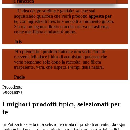
Francesca
L’idea del pre-ordine è geniale: sai che stai
acquistando qualcosa che verrà prodotto
apposta per
te
, con ingredienti freschi e raccolti al momento giusto.
Si crea un legame diretto con chi coltiva e trasforma,
come una filiera a misura d’uomo.
Iris
Ho prenotato i prodotti Putika e non vedo l’ora di
riceverli. Mi piace l’idea di acquistare qualcosa che
verrà preparato solo dopo la raccolta: una filiera
trasparente, vera, che rispetta i tempi della natura.
Paolo
Precedente
Successiva
I migliori prodotti tipici, selezionati per
te
In Putika ti aspetta una selezione curata di prodotti autentici da ogni
regione italiana — un viaggio tra tradizione, gusto e artigianalità.