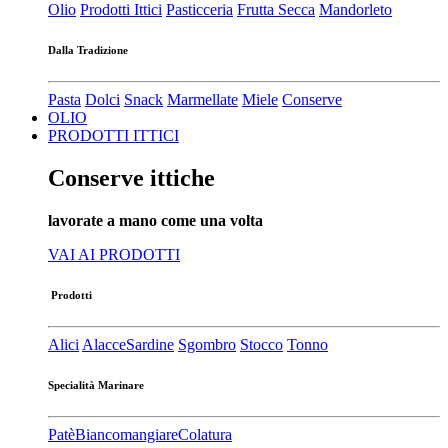
Olio
Prodotti Ittici
Pasticceria
Frutta Secca
Mandorleto
Dalla Tradizione
Pasta
Dolci
Snack
Marmellate
Miele
Conserve
OLIO
PRODOTTI ITTICI
Conserve ittiche
lavorate a mano come una volta
VAI AI PRODOTTI
Prodotti
Alici
Alacce
Sardine
Sgombro
Stocco
Tonno
Specialità Marinare
Patè​
Biancomangiare
Colatura