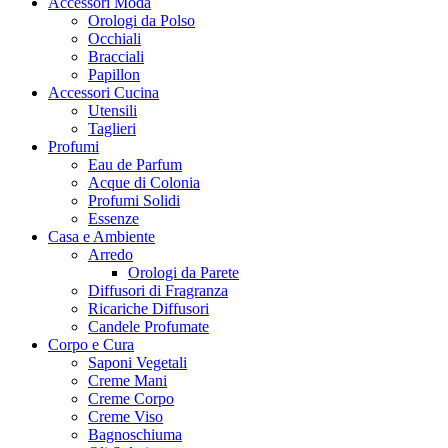
Accessori Moda
Orologi da Polso
Occhiali
Bracciali
Papillon
Accessori Cucina
Utensili
Taglieri
Profumi
Eau de Parfum
Acque di Colonia
Profumi Solidi
Essenze
Casa e Ambiente
Arredo
Orologi da Parete
Diffusori di Fragranza
Ricariche Diffusori
Candele Profumate
Corpo e Cura
Saponi Vegetali
Creme Mani
Creme Corpo
Creme Viso
Bagnoschiuma