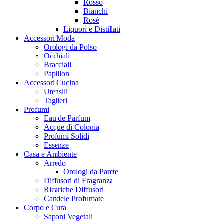
Rosso
Bianchi
Rosè
Liquori e Distillati
Accessori Moda
Orologi da Polso
Occhiali
Bracciali
Papillon
Accessori Cucina
Utensili
Taglieri
Profumi
Eau de Parfum
Acque di Colonia
Profumi Solidi
Essenze
Casa e Ambiente
Arredo
Orologi da Parete
Diffusori di Fragranza
Ricariche Diffusori
Candele Profumate
Corpo e Cura
Saponi Vegetali