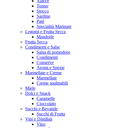
Alacce
Tonno
Stocco
Sardine
Patè
Specialità Marinare
Legumi e Frutta Secca
Mandorle
Frutta Secca
Condimenti e Salse
Salsa di pomodoro
Condimenti
Conserve
Aromi e Spezie
Marmellate e Creme
Marmellate
Creme spalmabili
Miele
Dolci e Snack
Caramelle
Cioccolato
Succhi e Bevande
Succhi di Frutta
Vini e Distillati
Vino