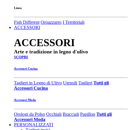
Linea
Fish Different
Oroazzurro
I Territoriali
ACCESSORI
ACCESSORI
Arte e tradizione in legno d'ulivo
SCOPRI
Accessori Cucina
Taglieri in Legno di Ulivo
Utensili
Taglieri
Tutti gli
Accessori Cucina
Accessori Moda
Orologi da Polso
Occhiali
Bracciali
Papillon
Tutti gli
Accessori Moda
PERSONALIZZATI
Taglieri incisi