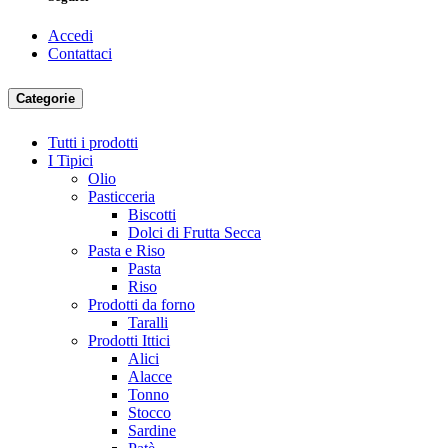
Accedi
Contattaci
Categorie
Tutti i prodotti
I Tipici
Olio
Pasticceria
Biscotti
Dolci di Frutta Secca
Pasta e Riso
Pasta
Riso
Prodotti da forno
Taralli
Prodotti Ittici
Alici
Alacce
Tonno
Stocco
Sardine