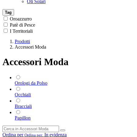
Oli Solari
Tag
Oroazzurro
Patè di Pesce
I Territoriali
Prodotti
Accessori Moda
Accessori Moda
Orologi da Polso
Occhiali
Bracciali
Papillon
Ordina per
In evidenza
Ordina per: