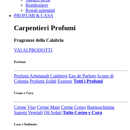
Bomboniere
Regali aziendali
PROFUMI & CASA
Carpentieri Profumi
Fragranze della Calabria
VAI AI PRODOTTI
Profumi
Profumi Artigianali Calabresi
Eau de Parfum
Acque di
Colonia
Profumi Solidi
Essenze
Tutti i Profumi
Corpo e Cura
Creme Viso
Creme Mani
Creme Corpo
Bagnoschiuma
Saponi Vegetali
Oli Solari
Tutto Corpo e Cura
Casa e Ambiente