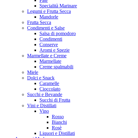
Patè
Specialità Marinare
Legumi e Frutta Secca
Mandorle
Frutta Secca
Condimenti e Salse
Salsa di pomodoro
Condimenti
Conserve
Aromi e Spezie
Marmellate e Creme
Marmellate
Creme spalmabili
Miele
Dolci e Snack
Caramelle
Cioccolato
Succhi e Bevande
Succhi di Frutta
Vini e Distillati
Vino
Rosso
Bianchi
Rosè
Liquori e Distillati