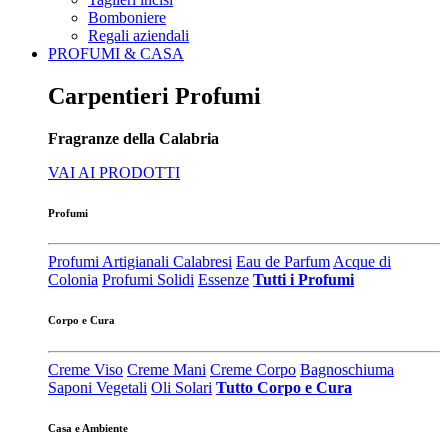
Bomboniere
Regali aziendali
PROFUMI & CASA
Carpentieri Profumi
Fragranze della Calabria
VAI AI PRODOTTI
Profumi
Profumi Artigianali Calabresi
Eau de Parfum
Acque di
Colonia
Profumi Solidi
Essenze
Tutti i Profumi
Corpo e Cura
Creme Viso
Creme Mani
Creme Corpo
Bagnoschiuma
Saponi Vegetali
Oli Solari
Tutto Corpo e Cura
Casa e Ambiente