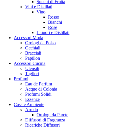
Succhi di Frutta
Vini e Distillati
Vino
Rosso
Bianchi
Rosè
Liquori e Distillati
Accessori Moda
Orologi da Polso
Occhiali
Bracciali
Papillon
Accessori Cucina
Utensili
Taglieri
Profumi
Eau de Parfum
Acque di Colonia
Profumi Solidi
Essenze
Casa e Ambiente
Arredo
Orologi da Parete
Diffusori di Fragranza
Ricariche Diffusori