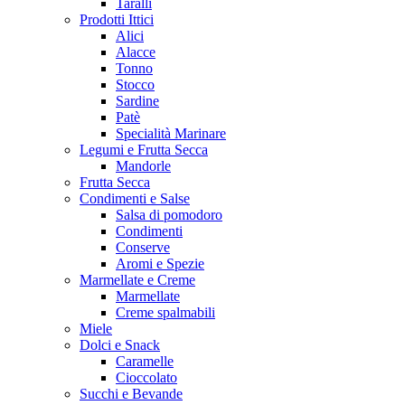
Taralli
Prodotti Ittici
Alici
Alacce
Tonno
Stocco
Sardine
Patè
Specialità Marinare
Legumi e Frutta Secca
Mandorle
Frutta Secca
Condimenti e Salse
Salsa di pomodoro
Condimenti
Conserve
Aromi e Spezie
Marmellate e Creme
Marmellate
Creme spalmabili
Miele
Dolci e Snack
Caramelle
Cioccolato
Succhi e Bevande