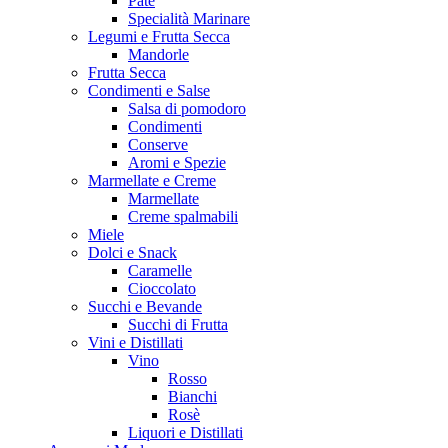
Patè
Specialità Marinare
Legumi e Frutta Secca
Mandorle
Frutta Secca
Condimenti e Salse
Salsa di pomodoro
Condimenti
Conserve
Aromi e Spezie
Marmellate e Creme
Marmellate
Creme spalmabili
Miele
Dolci e Snack
Caramelle
Cioccolato
Succhi e Bevande
Succhi di Frutta
Vini e Distillati
Vino
Rosso
Bianchi
Rosè
Liquori e Distillati