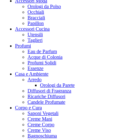
Accessori Moda
Orologi da Polso
Occhiali
Bracciali
Papillon
Accessori Cucina
Utensili
Taglieri
Profumi
Eau de Parfum
Acque di Colonia
Profumi Solidi
Essenze
Casa e Ambiente
Arredo
Orologi da Parete
Diffusori di Fragranza
Ricariche Diffusori
Candele Profumate
Corpo e Cura
Saponi Vegetali
Creme Mani
Creme Corpo
Creme Viso
Bagnoschiuma