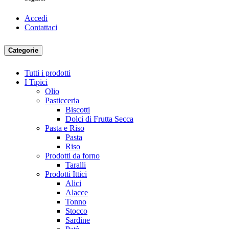
Accedi
Contattaci
Categorie
Tutti i prodotti
I Tipici
Olio
Pasticceria
Biscotti
Dolci di Frutta Secca
Pasta e Riso
Pasta
Riso
Prodotti da forno
Taralli
Prodotti Ittici
Alici
Alacce
Tonno
Stocco
Sardine