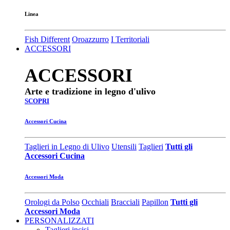
Linea
Fish Different
Oroazzurro
I Territoriali
ACCESSORI
ACCESSORI
Arte e tradizione in legno d'ulivo
SCOPRI
Accessori Cucina
Taglieri in Legno di Ulivo
Utensili
Taglieri
Tutti gli
Accessori Cucina
Accessori Moda
Orologi da Polso
Occhiali
Bracciali
Papillon
Tutti gli
Accessori Moda
PERSONALIZZATI
Taglieri incisi