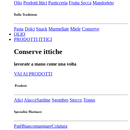
Olio
Prodotti Ittici
Pasticceria
Frutta Secca
Mandorleto
Dalla Tradizione
Pasta
Dolci
Snack
Marmellate
Miele
Conserve
OLIO
PRODOTTI ITTICI
Conserve ittiche
lavorate a mano come una volta
VAI AI PRODOTTI
Prodotti
Alici
Alacce
Sardine
Sgombro
Stocco
Tonno
Specialità Marinare
Patè​
Biancomangiare
Colatura