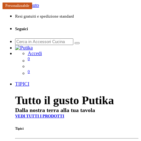
Passa al contenuto
Personalizzabile
Personalizzabile
Personalizzabile
Personalizzabile
Personalizzabile
Personalizzabile
Personalizzabile
Personalizzabile
Personalizzabile
Personalizzabile
Personalizzabile
Personalizzabile
Personalizzabile
Personalizzabile
Resi gratuiti e spedizione standard
Seguici
Accedi
0
0
TIPICI
Tutto il gusto Putika
Dalla nostra terra alla tua tavola
VEDI TUTTI I PRODOTTI
Tipici