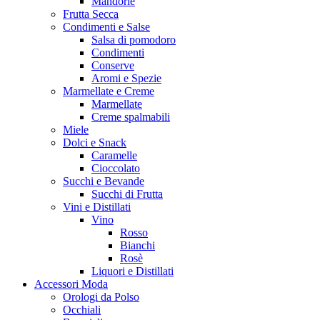
Mandorle
Frutta Secca
Condimenti e Salse
Salsa di pomodoro
Condimenti
Conserve
Aromi e Spezie
Marmellate e Creme
Marmellate
Creme spalmabili
Miele
Dolci e Snack
Caramelle
Cioccolato
Succhi e Bevande
Succhi di Frutta
Vini e Distillati
Vino
Rosso
Bianchi
Rosè
Liquori e Distillati
Accessori Moda
Orologi da Polso
Occhiali