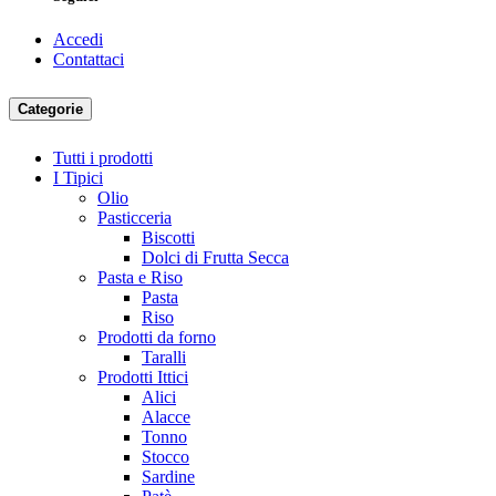
Accedi
Contattaci
Categorie
Tutti i prodotti
I Tipici
Olio
Pasticceria
Biscotti
Dolci di Frutta Secca
Pasta e Riso
Pasta
Riso
Prodotti da forno
Taralli
Prodotti Ittici
Alici
Alacce
Tonno
Stocco
Sardine