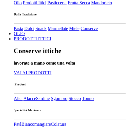
Olio
Prodotti Ittici
Pasticceria
Frutta Secca
Mandorleto
Dalla Tradizione
Pasta
Dolci
Snack
Marmellate
Miele
Conserve
OLIO
PRODOTTI ITTICI
Conserve ittiche
lavorate a mano come una volta
VAI AI PRODOTTI
Prodotti
Alici
Alacce
Sardine
Sgombro
Stocco
Tonno
Specialità Marinare
Patè​
Biancomangiare
Colatura