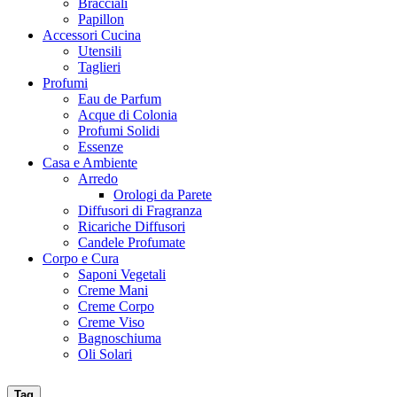
Bracciali
Papillon
Accessori Cucina
Utensili
Taglieri
Profumi
Eau de Parfum
Acque di Colonia
Profumi Solidi
Essenze
Casa e Ambiente
Arredo
Orologi da Parete
Diffusori di Fragranza
Ricariche Diffusori
Candele Profumate
Corpo e Cura
Saponi Vegetali
Creme Mani
Creme Corpo
Creme Viso
Bagnoschiuma
Oli Solari
Tag