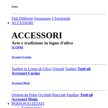
Linea
Fish Different
Oroazzurro
I Territoriali
ACCESSORI
ACCESSORI
Arte e tradizione in legno d'ulivo
SCOPRI
Accessori Cucina
Taglieri in Legno di Ulivo
Utensili
Taglieri
Tutti gli
Accessori Cucina
Accessori Moda
Orologi da Polso
Occhiali
Bracciali
Papillon
Tutti gli
Accessori Moda
PERSONALIZZATI
Taglieri incisi