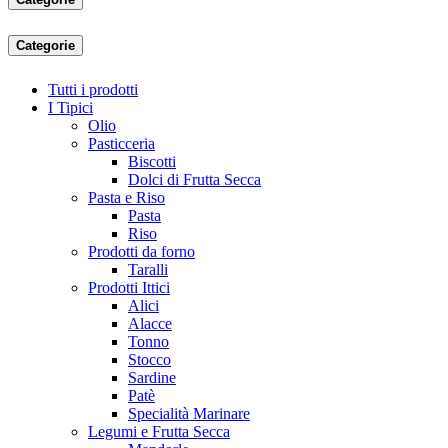
Categorie
Tutti i prodotti
I Tipici
Olio
Pasticceria
Biscotti
Dolci di Frutta Secca
Pasta e Riso
Pasta
Riso
Prodotti da forno
Taralli
Prodotti Ittici
Alici
Alacce
Tonno
Stocco
Sardine
Patè
Specialità Marinare
Legumi e Frutta Secca