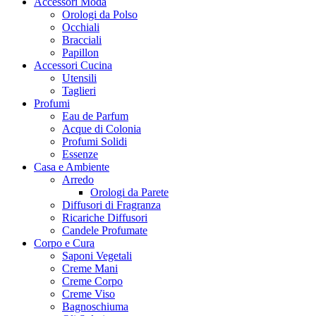
Accessori Moda
Orologi da Polso
Occhiali
Bracciali
Papillon
Accessori Cucina
Utensili
Taglieri
Profumi
Eau de Parfum
Acque di Colonia
Profumi Solidi
Essenze
Casa e Ambiente
Arredo
Orologi da Parete
Diffusori di Fragranza
Ricariche Diffusori
Candele Profumate
Corpo e Cura
Saponi Vegetali
Creme Mani
Creme Corpo
Creme Viso
Bagnoschiuma