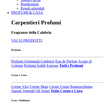
Bomboniere
Regali aziendali
PROFUMI & CASA
Carpentieri Profumi
Fragranze della Calabria
VAI AI PRODOTTI
Profumi
Profumi Artigianali Calabresi
Eau de Parfum
Acque di
Colonia
Profumi Solidi
Essenze
Tutti i Profumi
Corpo e Cura
Creme Viso
Creme Mani
Creme Corpo
Bagnoschiuma
Saponi Vegetali
Oli Solari
Tutto Corpo e Cura
Casa e Ambiente