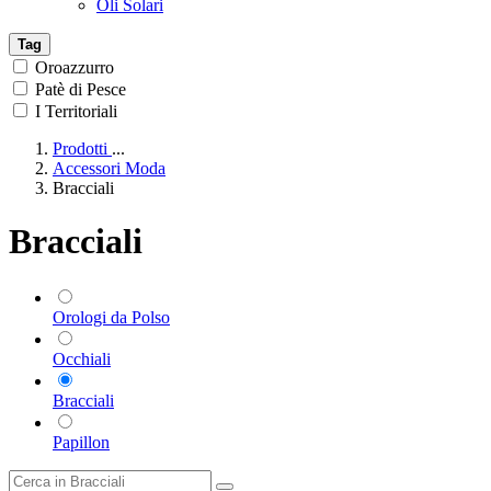
Oli Solari
Tag
Oroazzurro
Patè di Pesce
I Territoriali
Prodotti
...
Accessori Moda
Bracciali
Bracciali
Orologi da Polso
Occhiali
Bracciali
Papillon