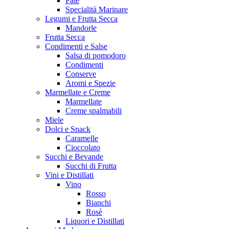
Patè
Specialità Marinare
Legumi e Frutta Secca
Mandorle
Frutta Secca
Condimenti e Salse
Salsa di pomodoro
Condimenti
Conserve
Aromi e Spezie
Marmellate e Creme
Marmellate
Creme spalmabili
Miele
Dolci e Snack
Caramelle
Cioccolato
Succhi e Bevande
Succhi di Frutta
Vini e Distillati
Vino
Rosso
Bianchi
Rosè
Liquori e Distillati