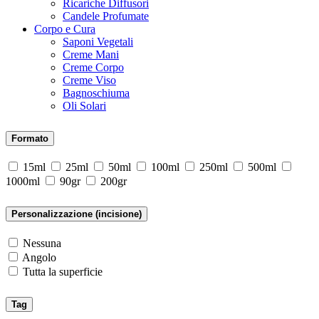
Ricariche Diffusori
Candele Profumate
Corpo e Cura
Saponi Vegetali
Creme Mani
Creme Corpo
Creme Viso
Bagnoschiuma
Oli Solari
Formato
15ml
25ml
50ml
100ml
250ml
500ml
1000ml
90gr
200gr
Personalizzazione (incisione)
Nessuna
Angolo
Tutta la superficie
Tag