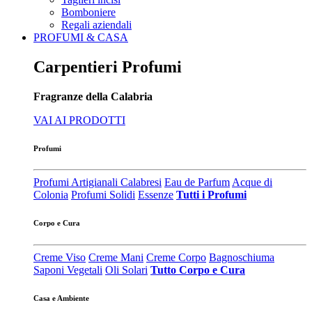
Bomboniere
Regali aziendali
PROFUMI & CASA
Carpentieri Profumi
Fragranze della Calabria
VAI AI PRODOTTI
Profumi
Profumi Artigianali Calabresi
Eau de Parfum
Acque di
Colonia
Profumi Solidi
Essenze
Tutti i Profumi
Corpo e Cura
Creme Viso
Creme Mani
Creme Corpo
Bagnoschiuma
Saponi Vegetali
Oli Solari
Tutto Corpo e Cura
Casa e Ambiente