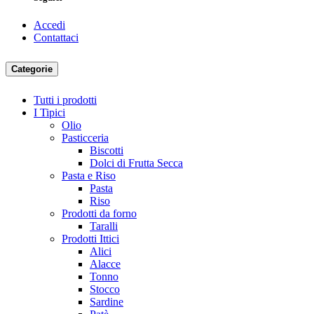
Accedi
Contattaci
Categorie
Tutti i prodotti
I Tipici
Olio
Pasticceria
Biscotti
Dolci di Frutta Secca
Pasta e Riso
Pasta
Riso
Prodotti da forno
Taralli
Prodotti Ittici
Alici
Alacce
Tonno
Stocco
Sardine