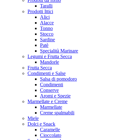
Prodotti da forno
Taralli
Prodotti Ittici
Alici
Alacce
Tonno
Stocco
Sardine
Patè
Specialità Marinare
Legumi e Frutta Secca
Mandorle
Frutta Secca
Condimenti e Salse
Salsa di pomodoro
Condimenti
Conserve
Aromi e Spezie
Marmellate e Creme
Marmellate
Creme spalmabili
Miele
Dolci e Snack
Caramelle
Cioccolato