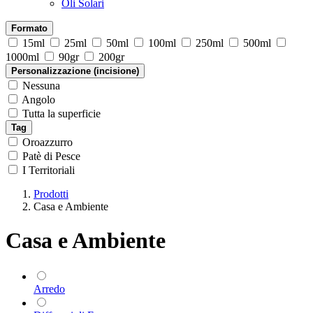
Oli Solari
Formato
15ml
25ml
50ml
100ml
250ml
500ml
1000ml
90gr
200gr
Personalizzazione (incisione)
Nessuna
Angolo
Tutta la superficie
Tag
Oroazzurro
Patè di Pesce
I Territoriali
Prodotti
Casa e Ambiente
Casa e Ambiente
Arredo