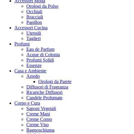
Accessori Moda
Orologi da Polso
Occhiali
Bracciali
Papillon
Accessori Cucina
Utensili
Taglieri
Profumi
Eau de Parfum
Acque di Colonia
Profumi Solidi
Essenze
Casa e Ambiente
Arredo
Orologi da Parete
Diffusori di Fragranza
Ricariche Diffusori
Candele Profumate
Corpo e Cura
Saponi Vegetali
Creme Mani
Creme Corpo
Creme Viso
Bagnoschiuma