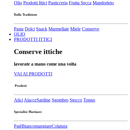
Olio
Prodotti Ittici
Pasticceria
Frutta Secca
Mandorleto
Dalla Tradizione
Pasta
Dolci
Snack
Marmellate
Miele
Conserve
OLIO
PRODOTTI ITTICI
Conserve ittiche
lavorate a mano come una volta
VAI AI PRODOTTI
Prodotti
Alici
Alacce
Sardine
Sgombro
Stocco
Tonno
Specialità Marinare
Patè​
Biancomangiare
Colatura