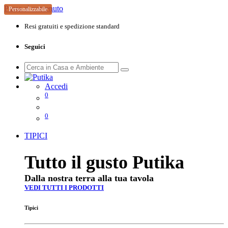
Passa al contenuto
Personalizzabile
Resi gratuiti e spedizione standard
Seguici
Accedi
0
0
TIPICI
Tutto il gusto Putika
Dalla nostra terra alla tua tavola
VEDI TUTTI I PRODOTTI
Tipici