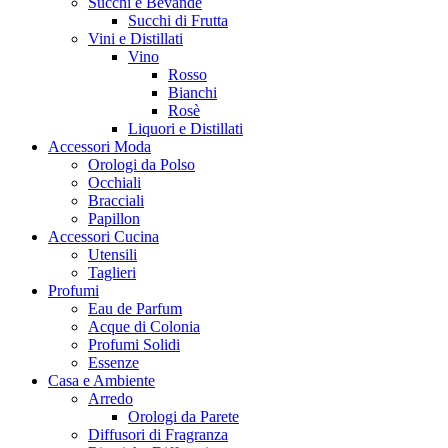
Succhi e Bevande
Succhi di Frutta
Vini e Distillati
Vino
Rosso
Bianchi
Rosè
Liquori e Distillati
Accessori Moda
Orologi da Polso
Occhiali
Bracciali
Papillon
Accessori Cucina
Utensili
Taglieri
Profumi
Eau de Parfum
Acque di Colonia
Profumi Solidi
Essenze
Casa e Ambiente
Arredo
Orologi da Parete
Diffusori di Fragranza