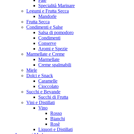
Patè
Specialità Marinare
Legumi e Frutta Secca
Mandorle
Frutta Secca
Condimenti e Salse
Salsa di pomodoro
Condimenti
Conserve
Aromi e Spezie
Marmellate e Creme
Marmellate
Creme spalmabili
Miele
Dolci e Snack
Caramelle
Cioccolato
Succhi e Bevande
Succhi di Frutta
Vini e Distillati
Vino
Rosso
Bianchi
Rosè
Liquori e Distillati