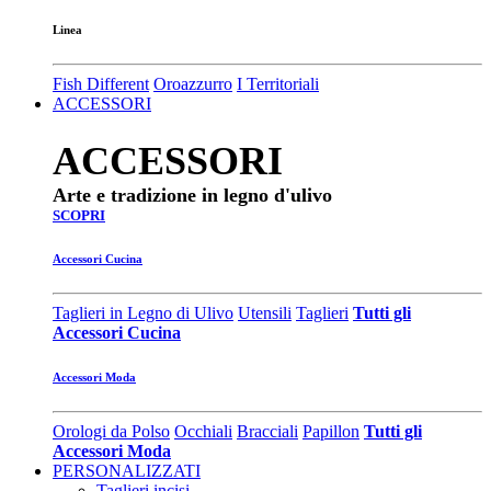
Linea
Fish Different
Oroazzurro
I Territoriali
ACCESSORI
ACCESSORI
Arte e tradizione in legno d'ulivo
SCOPRI
Accessori Cucina
Taglieri in Legno di Ulivo
Utensili
Taglieri
Tutti gli
Accessori Cucina
Accessori Moda
Orologi da Polso
Occhiali
Bracciali
Papillon
Tutti gli
Accessori Moda
PERSONALIZZATI
Taglieri incisi