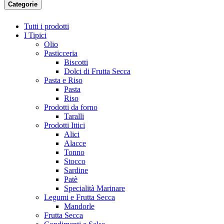
Categorie
Tutti i prodotti
I Tipici
Olio
Pasticceria
Biscotti
Dolci di Frutta Secca
Pasta e Riso
Pasta
Riso
Prodotti da forno
Taralli
Prodotti Ittici
Alici
Alacce
Tonno
Stocco
Sardine
Patè
Specialità Marinare
Legumi e Frutta Secca
Mandorle
Frutta Secca