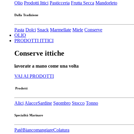
Olio
Prodotti Ittici
Pasticceria
Frutta Secca
Mandorleto
Dalla Tradizione
Pasta
Dolci
Snack
Marmellate
Miele
Conserve
OLIO
PRODOTTI ITTICI
Conserve ittiche
lavorate a mano come una volta
VAI AI PRODOTTI
Prodotti
Alici
Alacce
Sardine
Sgombro
Stocco
Tonno
Specialità Marinare
Patè​
Biancomangiare
Colatura