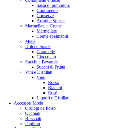
Condimenti e Salse
Salsa di pomodoro
Condimenti
Conserve
Aromi e Spezie
Marmellate e Creme
Marmellate
Creme spalmabili
Miele
Dolci e Snack
Caramelle
Cioccolato
Succhi e Bevande
Succhi di Frutta
Vini e Distillati
Vino
Rosso
Bianchi
Rosè
Liquori e Distillati
Accessori Moda
Orologi da Polso
Occhiali
Bracciali
Papillon