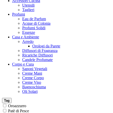
Accessori Cucina
Utensili
Taglieri
Profumi
Eau de Parfum
Acque di Colonia
Profumi Solidi
Essenze
Casa e Ambiente
Arredo
Orologi da Parete
Diffusori di Fragranza
Ricariche Diffusori
Candele Profumate
Corpo e Cura
Saponi Vegetali
Creme Mani
Creme Corpo
Creme Viso
Bagnoschiuma
Oli Solari
Tag
Oroazzurro
Patè di Pesce