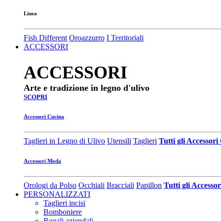
Linea
Fish Different
Oroazzurro
I Territoriali
ACCESSORI
ACCESSORI
Arte e tradizione in legno d'ulivo
SCOPRI
Accessori Cucina
Taglieri in Legno di Ulivo
Utensili
Taglieri
Tutti gli Accessor
Accessori Moda
Orologi da Polso
Occhiali
Bracciali
Papillon
Tutti gli Access
PERSONALIZZATI
Taglieri incisi
Bomboniere
Regali aziendali