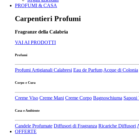
PROFUMI & CASA
Carpentieri Profumi
Fragranze della Calabria
VAI AI PRODOTTI
Profumi
Profumi Artigianali Calabresi
Eau de Parfum
Acque di Colonia
Corpo e Cura
Creme Viso
Creme Mani
Creme Corpo
Bagnoschiuma
Saponi 
Casa e Ambiente
Candele Profumate
Diffusori di Fragranza
Ricariche Diffusori
A
OFFERTE