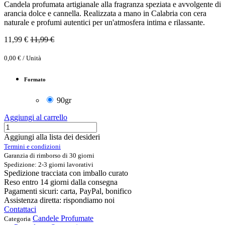
Candela profumata artigianale alla fragranza speziata e avvolgente di
arancia dolce e cannella. Realizzata a mano in Calabria con cera
naturale e profumi autentici per un'atmosfera intima e rilassante.
11,99
€
11,99
€
0,00
€
/
Unità
Formato
90gr
Aggiungi al carrello
Aggiungi alla lista dei desideri
Termini e condizioni
Garanzia di rimborso di 30 giorni
Spedizione: 2-3 giorni lavorativi
Spedizione tracciata con imballo curato
Reso entro 14 giorni dalla consegna
Pagamenti sicuri: carta, PayPal, bonifico
Assistenza diretta: rispondiamo noi
Contattaci
Candele Profumate
Categoria