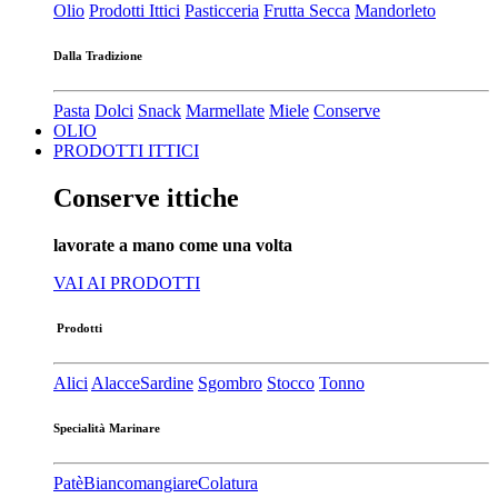
Olio
Prodotti Ittici
Pasticceria
Frutta Secca
Mandorleto
Dalla Tradizione
Pasta
Dolci
Snack
Marmellate
Miele
Conserve
OLIO
PRODOTTI ITTICI
Conserve ittiche
lavorate a mano come una volta
VAI AI PRODOTTI
Prodotti
Alici
Alacce
Sardine
Sgombro
Stocco
Tonno
Specialità Marinare
Patè​
Biancomangiare
Colatura