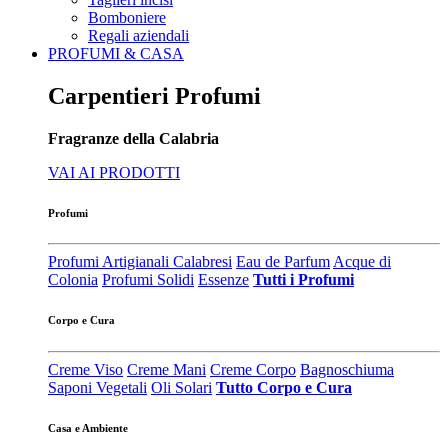
Bomboniere
Regali aziendali
PROFUMI & CASA
Carpentieri Profumi
Fragranze della Calabria
VAI AI PRODOTTI
Profumi
Profumi Artigianali Calabresi
Eau de Parfum
Acque di
Colonia
Profumi Solidi
Essenze
Tutti i Profumi
Corpo e Cura
Creme Viso
Creme Mani
Creme Corpo
Bagnoschiuma
Saponi Vegetali
Oli Solari
Tutto Corpo e Cura
Casa e Ambiente