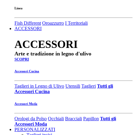
Linea
Fish Different
Oroazzurro
I Territoriali
ACCESSORI
ACCESSORI
Arte e tradizione in legno d'ulivo
SCOPRI
Accessori Cucina
Taglieri in Legno di Ulivo
Utensili
Taglieri
Tutti gli
Accessori Cucina
Accessori Moda
Orologi da Polso
Occhiali
Bracciali
Papillon
Tutti gli
Accessori Moda
PERSONALIZZATI
Taglieri incisi