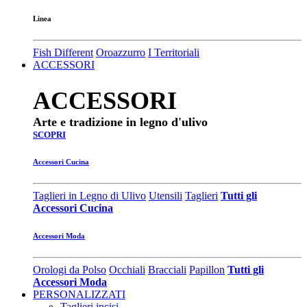
Linea
Fish Different
Oroazzurro
I Territoriali
ACCESSORI
ACCESSORI
Arte e tradizione in legno d'ulivo
SCOPRI
Accessori Cucina
Taglieri in Legno di Ulivo
Utensili
Taglieri
Tutti gli
Accessori Cucina
Accessori Moda
Orologi da Polso
Occhiali
Bracciali
Papillon
Tutti gli
Accessori Moda
PERSONALIZZATI
Taglieri incisi