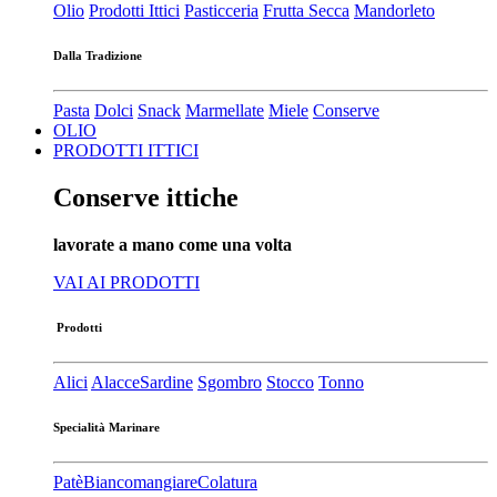
Olio
Prodotti Ittici
Pasticceria
Frutta Secca
Mandorleto
Dalla Tradizione
Pasta
Dolci
Snack
Marmellate
Miele
Conserve
OLIO
PRODOTTI ITTICI
Conserve ittiche
lavorate a mano come una volta
VAI AI PRODOTTI
Prodotti
Alici
Alacce
Sardine
Sgombro
Stocco
Tonno
Specialità Marinare
Patè​
Biancomangiare
Colatura