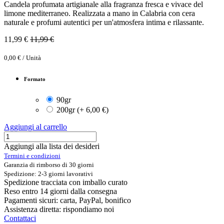
Candela profumata artigianale alla fragranza fresca e vivace del
limone mediterraneo. Realizzata a mano in Calabria con cera
naturale e profumi autentici per un'atmosfera intima e rilassante.
11,99
€
11,99
€
0,00
€
/
Unità
Formato
90gr
200gr
(
+
6,00
€
)
Aggiungi al carrello
Aggiungi alla lista dei desideri
Termini e condizioni
Garanzia di rimborso di 30 giorni
Spedizione: 2-3 giorni lavorativi
Spedizione tracciata con imballo curato
Reso entro 14 giorni dalla consegna
Pagamenti sicuri: carta, PayPal, bonifico
Assistenza diretta: rispondiamo noi
Contattaci