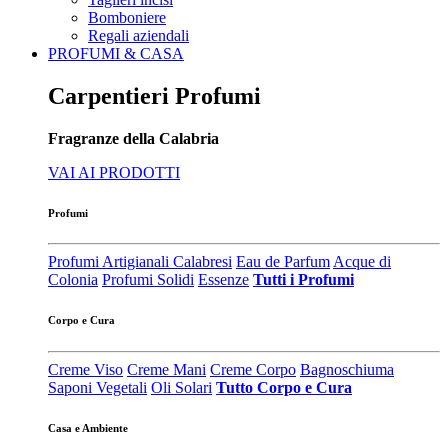
Bomboniere
Regali aziendali
PROFUMI & CASA
Carpentieri Profumi
Fragranze della Calabria
VAI AI PRODOTTI
Profumi
Profumi Artigianali Calabresi
Eau de Parfum
Acque di
Colonia
Profumi Solidi
Essenze
Tutti i Profumi
Corpo e Cura
Creme Viso
Creme Mani
Creme Corpo
Bagnoschiuma
Saponi Vegetali
Oli Solari
Tutto Corpo e Cura
Casa e Ambiente