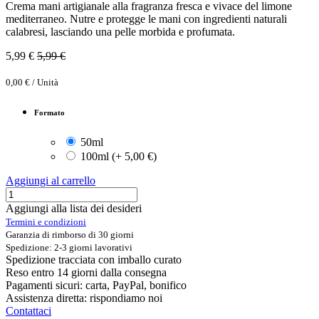
Crema mani artigianale alla fragranza fresca e vivace del limone
mediterraneo. Nutre e protegge le mani con ingredienti naturali
calabresi, lasciando una pelle morbida e profumata.
5,99
€
5,99
€
0,00
€
/
Unità
Formato
50ml
100ml
(
+
5,00
€
)
Aggiungi al carrello
Aggiungi alla lista dei desideri
Termini e condizioni
Garanzia di rimborso di 30 giorni
Spedizione: 2-3 giorni lavorativi
Spedizione tracciata con imballo curato
Reso entro 14 giorni dalla consegna
Pagamenti sicuri: carta, PayPal, bonifico
Assistenza diretta: rispondiamo noi
Contattaci