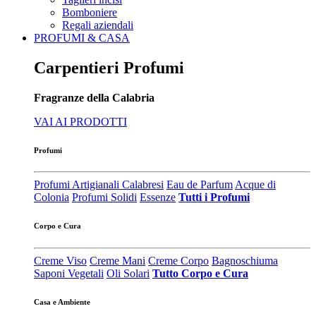
Bomboniere
Regali aziendali
PROFUMI & CASA
Carpentieri Profumi
Fragranze della Calabria
VAI AI PRODOTTI
Profumi
Profumi Artigianali Calabresi
Eau de Parfum
Acque di
Colonia
Profumi Solidi
Essenze
Tutti i Profumi
Corpo e Cura
Creme Viso
Creme Mani
Creme Corpo
Bagnoschiuma
Saponi Vegetali
Oli Solari
Tutto Corpo e Cura
Casa e Ambiente