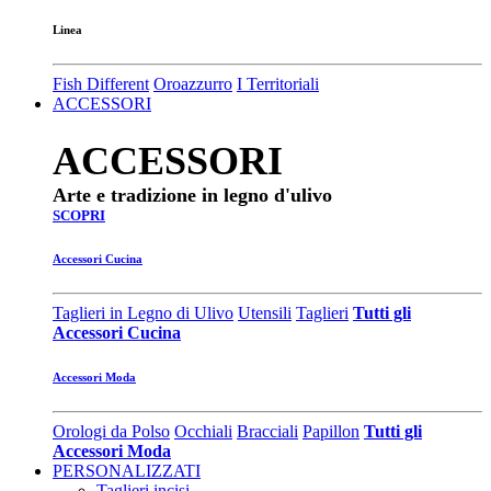
Linea
Fish Different
Oroazzurro
I Territoriali
ACCESSORI
ACCESSORI
Arte e tradizione in legno d'ulivo
SCOPRI
Accessori Cucina
Taglieri in Legno di Ulivo
Utensili
Taglieri
Tutti gli
Accessori Cucina
Accessori Moda
Orologi da Polso
Occhiali
Bracciali
Papillon
Tutti gli
Accessori Moda
PERSONALIZZATI
Taglieri incisi