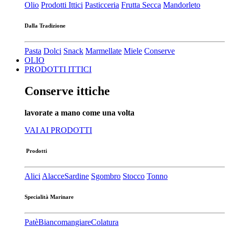
Olio
Prodotti Ittici
Pasticceria
Frutta Secca
Mandorleto
Dalla Tradizione
Pasta
Dolci
Snack
Marmellate
Miele
Conserve
OLIO
PRODOTTI ITTICI
Conserve ittiche
lavorate a mano come una volta
VAI AI PRODOTTI
Prodotti
Alici
Alacce
Sardine
Sgombro
Stocco
Tonno
Specialità Marinare
Patè​
Biancomangiare
Colatura