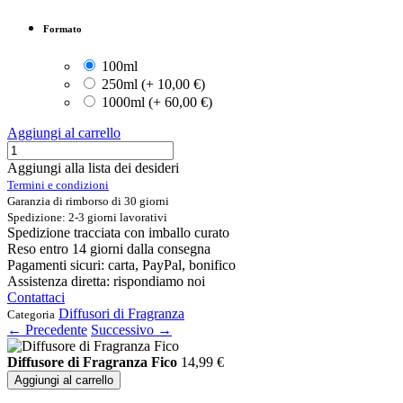
Formato
100ml
250ml
(
+
10,00
€
)
1000ml
(
+
60,00
€
)
Aggiungi al carrello
Aggiungi alla lista dei desideri
Termini e condizioni
Garanzia di rimborso di 30 giorni
Spedizione: 2-3 giorni lavorativi
Spedizione tracciata con imballo curato
Reso entro 14 giorni dalla consegna
Pagamenti sicuri: carta, PayPal, bonifico
Assistenza diretta: rispondiamo noi
Contattaci
Diffusori di Fragranza
Categoria
← Precedente
Successivo →
Diffusore di Fragranza Fico
14,99
€
Aggiungi al carrello