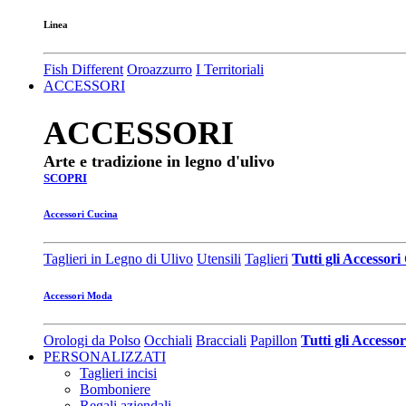
Linea
Fish Different
Oroazzurro
I Territoriali
ACCESSORI
ACCESSORI
Arte e tradizione in legno d'ulivo
SCOPRI
Accessori Cucina
Taglieri in Legno di Ulivo
Utensili
Taglieri
Tutti gli Accessor
Accessori Moda
Orologi da Polso
Occhiali
Bracciali
Papillon
Tutti gli Access
PERSONALIZZATI
Taglieri incisi
Bomboniere
Regali aziendali