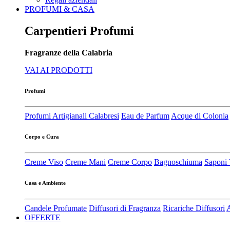
PROFUMI & CASA
Carpentieri Profumi
Fragranze della Calabria
VAI AI PRODOTTI
Profumi
Profumi Artigianali Calabresi
Eau de Parfum
Acque di Colonia
Corpo e Cura
Creme Viso
Creme Mani
Creme Corpo
Bagnoschiuma
Saponi 
Casa e Ambiente
Candele Profumate
Diffusori di Fragranza
Ricariche Diffusori
A
OFFERTE