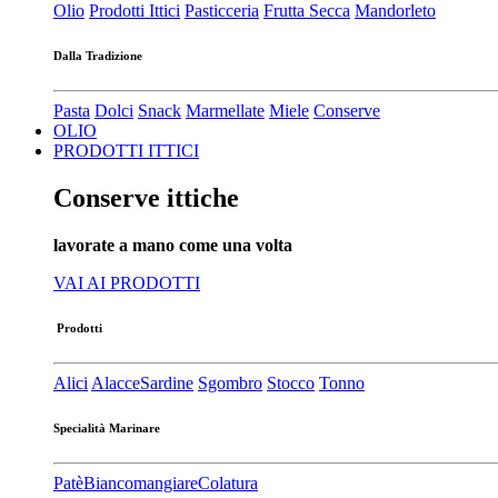
Olio
Prodotti Ittici
Pasticceria
Frutta Secca
Mandorleto
Dalla Tradizione
Pasta
Dolci
Snack
Marmellate
Miele
Conserve
OLIO
PRODOTTI ITTICI
Conserve ittiche
lavorate a mano come una volta
VAI AI PRODOTTI
Prodotti
Alici
Alacce
Sardine
Sgombro
Stocco
Tonno
Specialità Marinare
Patè​
Biancomangiare
Colatura