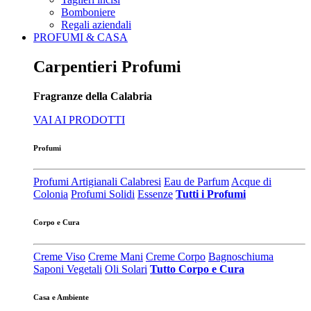
Bomboniere
Regali aziendali
PROFUMI & CASA
Carpentieri Profumi
Fragranze della Calabria
VAI AI PRODOTTI
Profumi
Profumi Artigianali Calabresi
Eau de Parfum
Acque di
Colonia
Profumi Solidi
Essenze
Tutti i Profumi
Corpo e Cura
Creme Viso
Creme Mani
Creme Corpo
Bagnoschiuma
Saponi Vegetali
Oli Solari
Tutto Corpo e Cura
Casa e Ambiente