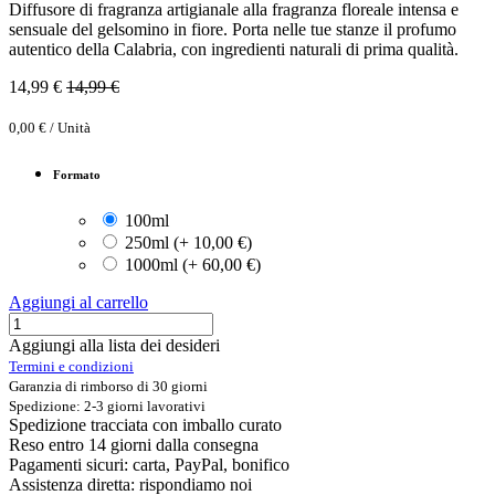
Diffusore di fragranza artigianale alla fragranza floreale intensa e
sensuale del gelsomino in fiore. Porta nelle tue stanze il profumo
autentico della Calabria, con ingredienti naturali di prima qualità.
14,99
€
14,99
€
0,00
€
/
Unità
Formato
100ml
250ml
(
+
10,00
€
)
1000ml
(
+
60,00
€
)
Aggiungi al carrello
Aggiungi alla lista dei desideri
Termini e condizioni
Garanzia di rimborso di 30 giorni
Spedizione: 2-3 giorni lavorativi
Spedizione tracciata con imballo curato
Reso entro 14 giorni dalla consegna
Pagamenti sicuri: carta, PayPal, bonifico
Assistenza diretta: rispondiamo noi