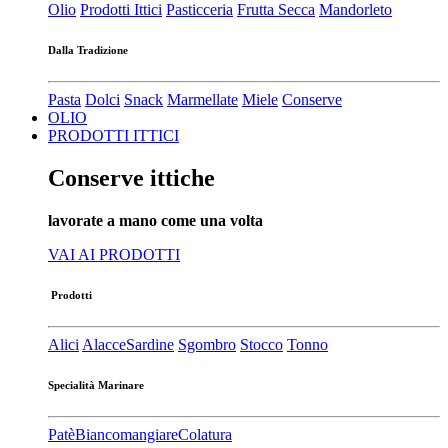
Olio
Prodotti Ittici
Pasticceria
Frutta Secca
Mandorleto
Dalla Tradizione
Pasta
Dolci
Snack
Marmellate
Miele
Conserve
OLIO
PRODOTTI ITTICI
Conserve ittiche
lavorate a mano come una volta
VAI AI PRODOTTI
Prodotti
Alici
Alacce
Sardine
Sgombro
Stocco
Tonno
Specialità Marinare
Patè​
Biancomangiare
Colatura