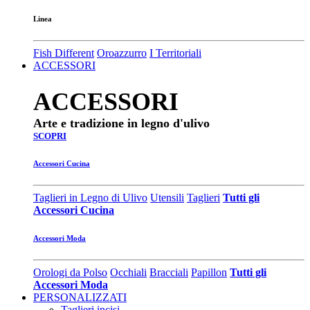
Linea
Fish Different
Oroazzurro
I Territoriali
ACCESSORI
ACCESSORI
Arte e tradizione in legno d'ulivo
SCOPRI
Accessori Cucina
Taglieri in Legno di Ulivo
Utensili
Taglieri
Tutti gli
Accessori Cucina
Accessori Moda
Orologi da Polso
Occhiali
Bracciali
Papillon
Tutti gli
Accessori Moda
PERSONALIZZATI
Taglieri incisi