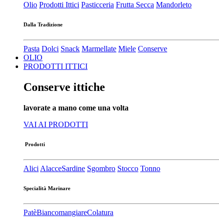
Olio
Prodotti Ittici
Pasticceria
Frutta Secca
Mandorleto
Dalla Tradizione
Pasta
Dolci
Snack
Marmellate
Miele
Conserve
OLIO
PRODOTTI ITTICI
Conserve ittiche
lavorate a mano come una volta
VAI AI PRODOTTI
Prodotti
Alici
Alacce
Sardine
Sgombro
Stocco
Tonno
Specialità Marinare
Patè​
Biancomangiare
Colatura