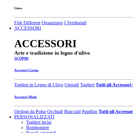
Linea
Fish Different
Oroazzurro
I Territoriali
ACCESSORI
ACCESSORI
Arte e tradizione in legno d'ulivo
SCOPRI
Accessori Cucina
Taglieri in Legno di Ulivo
Utensili
Taglieri
Tutti gli Accessor
Accessori Moda
Orologi da Polso
Occhiali
Bracciali
Papillon
Tutti gli Access
PERSONALIZZATI
Taglieri incisi
Bomboniere
Regali aziendali