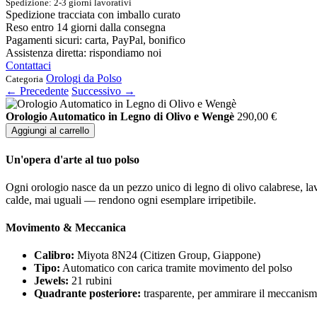
Spedizione: 2-3 giorni lavorativi
Spedizione tracciata con imballo curato
Reso entro 14 giorni dalla consegna
Pagamenti sicuri: carta, PayPal, bonifico
Assistenza diretta: rispondiamo noi
Contattaci
Orologi da Polso
Categoria
← Precedente
Successivo →
Orologio Automatico in Legno di Olivo e Wengè
290,00
€
Aggiungi al carrello
Un'opera d'arte al tuo polso
Ogni orologio nasce da un pezzo unico di legno di olivo calabrese, lav
calde, mai uguali — rendono ogni esemplare irripetibile.
Movimento & Meccanica
Calibro:
Miyota 8N24 (Citizen Group, Giappone)
Tipo:
Automatico con carica tramite movimento del polso
Jewels:
21 rubini
Quadrante posteriore:
trasparente, per ammirare il meccanis