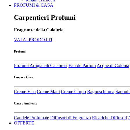
PROFUMI & CASA
Carpentieri Profumi
Fragranze della Calabria
VAI AI PRODOTTI
Profumi
Profumi Artigianali Calabresi
Eau de Parfum
Acque di Colonia
Corpo e Cura
Creme Viso
Creme Mani
Creme Corpo
Bagnoschiuma
Saponi 
Casa e Ambiente
Candele Profumate
Diffusori di Fragranza
Ricariche Diffusori
A
OFFERTE