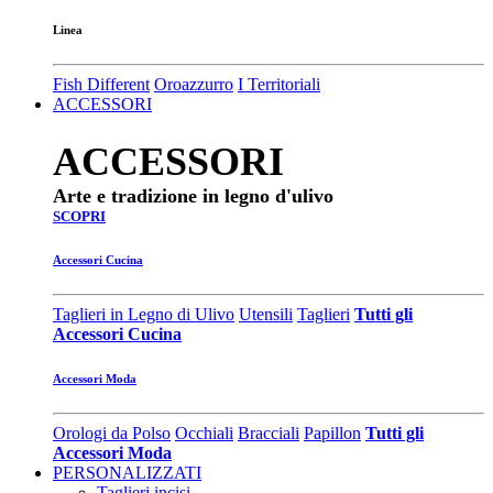
Linea
Fish Different
Oroazzurro
I Territoriali
ACCESSORI
ACCESSORI
Arte e tradizione in legno d'ulivo
SCOPRI
Accessori Cucina
Taglieri in Legno di Ulivo
Utensili
Taglieri
Tutti gli
Accessori Cucina
Accessori Moda
Orologi da Polso
Occhiali
Bracciali
Papillon
Tutti gli
Accessori Moda
PERSONALIZZATI
Taglieri incisi