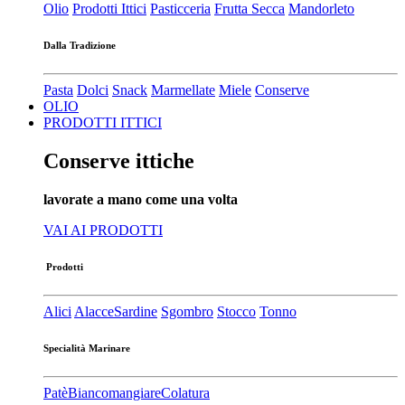
Olio
Prodotti Ittici
Pasticceria
Frutta Secca
Mandorleto
Dalla Tradizione
Pasta
Dolci
Snack
Marmellate
Miele
Conserve
OLIO
PRODOTTI ITTICI
Conserve ittiche
lavorate a mano come una volta
VAI AI PRODOTTI
Prodotti
Alici
Alacce
Sardine
Sgombro
Stocco
Tonno
Specialità Marinare
Patè​
Biancomangiare
Colatura