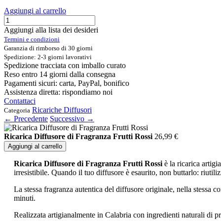
Aggiungi al carrello
Aggiungi alla lista dei desideri
Termini e condizioni
Garanzia di rimborso di 30 giorni
Spedizione: 2-3 giorni lavorativi
Spedizione tracciata con imballo curato
Reso entro 14 giorni dalla consegna
Pagamenti sicuri: carta, PayPal, bonifico
Assistenza diretta: rispondiamo noi
Contattaci
Ricariche Diffusori
Categoria
← Precedente
Successivo →
Ricarica Diffusore di Fragranza Frutti Rossi
26,99
€
Aggiungi al carrello
Ricarica Diffusore di Fragranza Frutti Rossi
è la ricarica artig
irresistibile. Quando il tuo diffusore è esaurito, non buttarlo: riutil
La stessa fragranza autentica del diffusore originale, nella stessa c
minuti.
Realizzata artigianalmente in Calabria con ingredienti naturali di pri