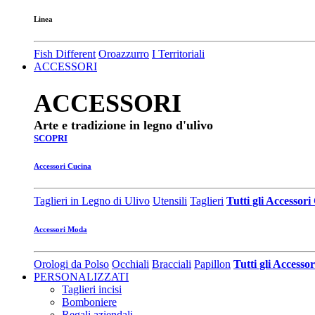
Linea
Fish Different
Oroazzurro
I Territoriali
ACCESSORI
ACCESSORI
Arte e tradizione in legno d'ulivo
SCOPRI
Accessori Cucina
Taglieri in Legno di Ulivo
Utensili
Taglieri
Tutti gli Accessor
Accessori Moda
Orologi da Polso
Occhiali
Bracciali
Papillon
Tutti gli Access
PERSONALIZZATI
Taglieri incisi
Bomboniere
Regali aziendali