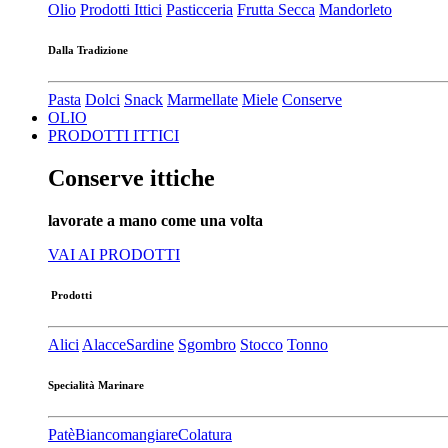
Olio
Prodotti Ittici
Pasticceria
Frutta Secca
Mandorleto
Dalla Tradizione
Pasta
Dolci
Snack
Marmellate
Miele
Conserve
OLIO
PRODOTTI ITTICI
Conserve ittiche
lavorate a mano come una volta
VAI AI PRODOTTI
Prodotti
Alici
Alacce
Sardine
Sgombro
Stocco
Tonno
Specialità Marinare
Patè​
Biancomangiare
Colatura