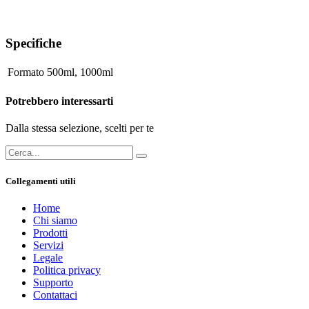
Specifiche
Formato
500ml
,
1000ml
Potrebbero interessarti
Dalla stessa selezione, scelti per te
Collegamenti utili
Home
Chi siamo
Prodotti
Servizi
Legale
Politica privacy
Supporto
Contattaci