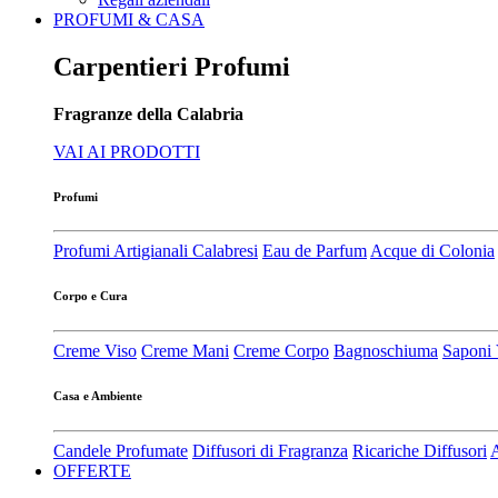
PROFUMI & CASA
Carpentieri Profumi
Fragranze della Calabria
VAI AI PRODOTTI
Profumi
Profumi Artigianali Calabresi
Eau de Parfum
Acque di Colonia
Corpo e Cura
Creme Viso
Creme Mani
Creme Corpo
Bagnoschiuma
Saponi 
Casa e Ambiente
Candele Profumate
Diffusori di Fragranza
Ricariche Diffusori
A
OFFERTE