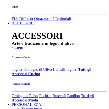
Linea
Fish Different
Oroazzurro
I Territoriali
ACCESSORI
ACCESSORI
Arte e tradizione in legno d'ulivo
SCOPRI
Accessori Cucina
Taglieri in Legno di Ulivo
Utensili
Taglieri
Tutti gli
Accessori Cucina
Accessori Moda
Orologi da Polso
Occhiali
Bracciali
Papillon
Tutti gli
Accessori Moda
PERSONALIZZATI
Taglieri incisi