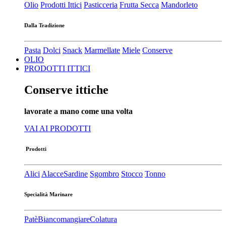
Olio
Prodotti Ittici
Pasticceria
Frutta Secca
Mandorleto
Dalla Tradizione
Pasta
Dolci
Snack
Marmellate
Miele
Conserve
OLIO
PRODOTTI ITTICI
Conserve ittiche
lavorate a mano come una volta
VAI AI PRODOTTI
Prodotti
Alici
Alacce
Sardine
Sgombro
Stocco
Tonno
Specialità Marinare
Patè​
Biancomangiare
Colatura