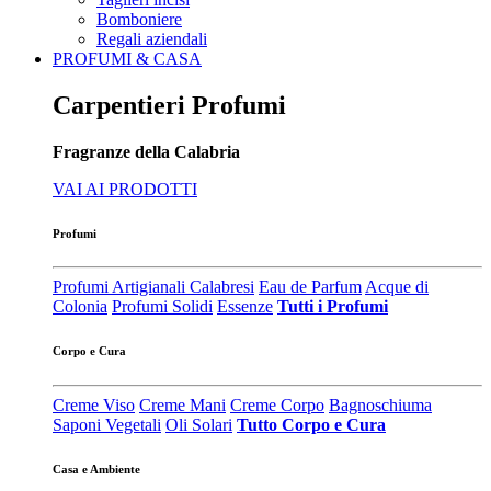
Bomboniere
Regali aziendali
PROFUMI & CASA
Carpentieri Profumi
Fragranze della Calabria
VAI AI PRODOTTI
Profumi
Profumi Artigianali Calabresi
Eau de Parfum
Acque di
Colonia
Profumi Solidi
Essenze
Tutti i Profumi
Corpo e Cura
Creme Viso
Creme Mani
Creme Corpo
Bagnoschiuma
Saponi Vegetali
Oli Solari
Tutto Corpo e Cura
Casa e Ambiente