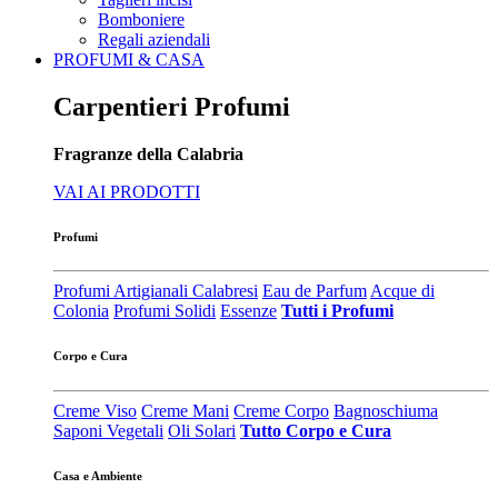
Bomboniere
Regali aziendali
PROFUMI & CASA
Carpentieri Profumi
Fragranze della Calabria
VAI AI PRODOTTI
Profumi
Profumi Artigianali Calabresi
Eau de Parfum
Acque di
Colonia
Profumi Solidi
Essenze
Tutti i Profumi
Corpo e Cura
Creme Viso
Creme Mani
Creme Corpo
Bagnoschiuma
Saponi Vegetali
Oli Solari
Tutto Corpo e Cura
Casa e Ambiente