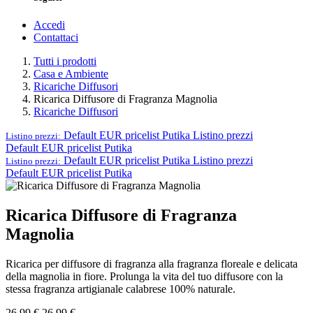
Accedi
Contattaci
Tutti i prodotti
Casa e Ambiente
Ricariche Diffusori
Ricarica Diffusore di Fragranza Magnolia
Ricariche Diffusori
Default EUR pricelist Putika
Listino prezzi
Listino prezzi:
Default EUR pricelist Putika
Default EUR pricelist Putika
Listino prezzi
Listino prezzi:
Default EUR pricelist Putika
Ricarica Diffusore di Fragranza
Magnolia
Ricarica per diffusore di fragranza alla fragranza floreale e delicata
della magnolia in fiore. Prolunga la vita del tuo diffusore con la
stessa fragranza artigianale calabrese 100% naturale.
26,99
€
26,99
€