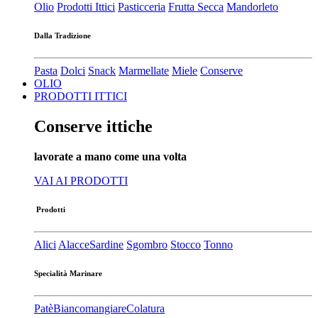
Olio
Prodotti Ittici
Pasticceria
Frutta Secca
Mandorleto
Dalla Tradizione
Pasta
Dolci
Snack
Marmellate
Miele
Conserve
OLIO
PRODOTTI ITTICI
Conserve ittiche
lavorate a mano come una volta
VAI AI PRODOTTI
Prodotti
Alici
Alacce
Sardine
Sgombro
Stocco
Tonno
Specialità Marinare
Patè​
Biancomangiare
Colatura