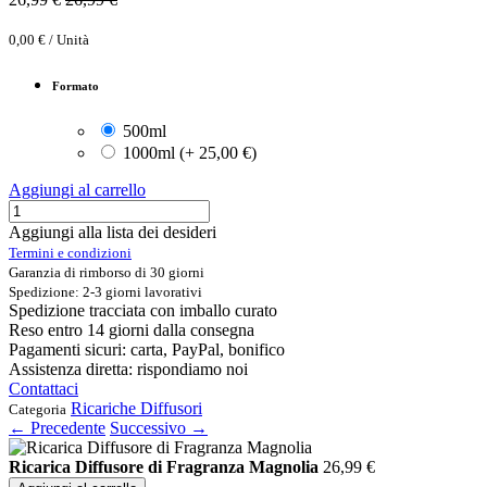
0,00
€
/
Unità
Formato
500ml
1000ml
(
+
25,00
€
)
Aggiungi al carrello
Aggiungi alla lista dei desideri
Termini e condizioni
Garanzia di rimborso di 30 giorni
Spedizione: 2-3 giorni lavorativi
Spedizione tracciata con imballo curato
Reso entro 14 giorni dalla consegna
Pagamenti sicuri: carta, PayPal, bonifico
Assistenza diretta: rispondiamo noi
Contattaci
Ricariche Diffusori
Categoria
← Precedente
Successivo →
Ricarica Diffusore di Fragranza Magnolia
26,99
€