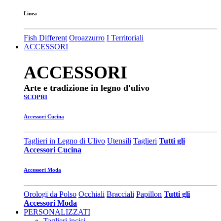
Linea
Fish Different
Oroazzurro
I Territoriali
ACCESSORI
ACCESSORI
Arte e tradizione in legno d'ulivo
SCOPRI
Accessori Cucina
Taglieri in Legno di Ulivo
Utensili
Taglieri
Tutti gli
Accessori Cucina
Accessori Moda
Orologi da Polso
Occhiali
Bracciali
Papillon
Tutti gli
Accessori Moda
PERSONALIZZATI
Taglieri incisi