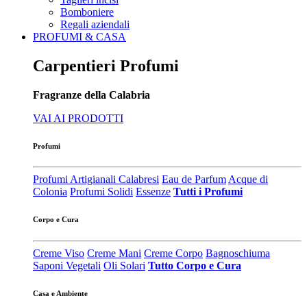
Bomboniere
Regali aziendali
PROFUMI & CASA
Carpentieri Profumi
Fragranze della Calabria
VAI AI PRODOTTI
Profumi
Profumi Artigianali Calabresi
Eau de Parfum
Acque di
Colonia
Profumi Solidi
Essenze
Tutti i Profumi
Corpo e Cura
Creme Viso
Creme Mani
Creme Corpo
Bagnoschiuma
Saponi Vegetali
Oli Solari
Tutto Corpo e Cura
Casa e Ambiente