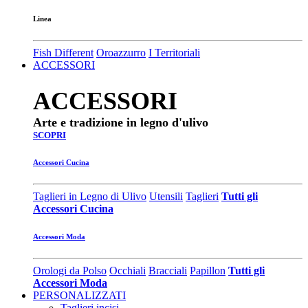
Linea
Fish Different
Oroazzurro
I Territoriali
ACCESSORI
ACCESSORI
Arte e tradizione in legno d'ulivo
SCOPRI
Accessori Cucina
Taglieri in Legno di Ulivo
Utensili
Taglieri
Tutti gli
Accessori Cucina
Accessori Moda
Orologi da Polso
Occhiali
Bracciali
Papillon
Tutti gli
Accessori Moda
PERSONALIZZATI
Taglieri incisi