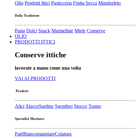
Olio
Prodotti Ittici
Pasticceria
Frutta Secca
Mandorleto
Dalla Tradizione
Pasta
Dolci
Snack
Marmellate
Miele
Conserve
OLIO
PRODOTTI ITTICI
Conserve ittiche
lavorate a mano come una volta
VAI AI PRODOTTI
Prodotti
Alici
Alacce
Sardine
Sgombro
Stocco
Tonno
Specialità Marinare
Patè​
Biancomangiare
Colatura