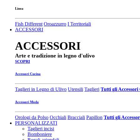
Linea
Fish Different
Oroazzurro
I Territoriali
ACCESSORI
ACCESSORI
Arte e tradizione in legno d'ulivo
SCOPRI
Accessori Cucina
Taglieri in Legno di Ulivo
Utensili
Taglieri
Tutti gli Accessor
Accessori Moda
Orologi da Polso
Occhiali
Bracciali
Papillon
Tutti gli Access
PERSONALIZZATI
Taglieri incisi
Bomboniere
Regali aziendali