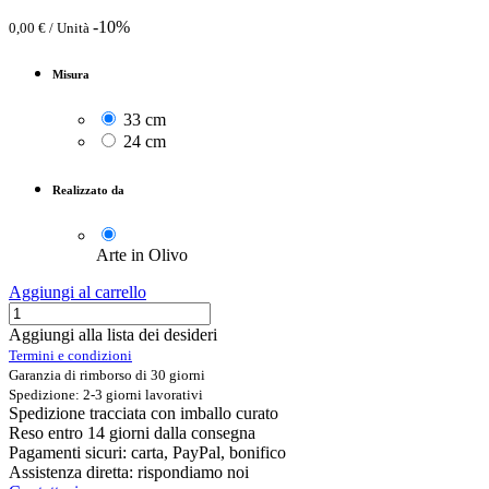
-10%
0,00
€
/
Unità
Misura
33 cm
24 cm
Realizzato da
Arte in Olivo
Aggiungi al carrello
Aggiungi alla lista dei desideri
Termini e condizioni
Garanzia di rimborso di 30 giorni
Spedizione: 2-3 giorni lavorativi
Spedizione tracciata con imballo curato
Reso entro 14 giorni dalla consegna
Pagamenti sicuri: carta, PayPal, bonifico
Assistenza diretta: rispondiamo noi