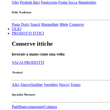
Olio
Prodotti Ittici
Pasticceria
Frutta Secca
Mandorleto
Dalla Tradizione
Pasta
Dolci
Snack
Marmellate
Miele
Conserve
OLIO
PRODOTTI ITTICI
Conserve ittiche
lavorate a mano come una volta
VAI AI PRODOTTI
Prodotti
Alici
Alacce
Sardine
Sgombro
Stocco
Tonno
Specialità Marinare
Patè​
Biancomangiare
Colatura