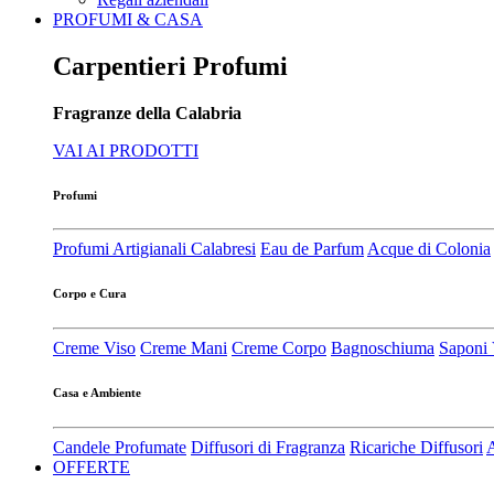
PROFUMI & CASA
Carpentieri Profumi
Fragranze della Calabria
VAI AI PRODOTTI
Profumi
Profumi Artigianali Calabresi
Eau de Parfum
Acque di Colonia
Corpo e Cura
Creme Viso
Creme Mani
Creme Corpo
Bagnoschiuma
Saponi 
Casa e Ambiente
Candele Profumate
Diffusori di Fragranza
Ricariche Diffusori
A
OFFERTE