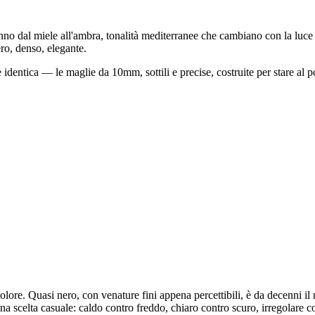
nno dal miele all'ambra, tonalità mediterranee che cambiano con la luce 
ero, denso, elegante.
identica — le maglie da 10mm, sottili e precise, costruite per stare al po
olore. Quasi nero, con venature fini appena percettibili, è da decenni il 
na scelta casuale: caldo contro freddo, chiaro contro scuro, irregolare c