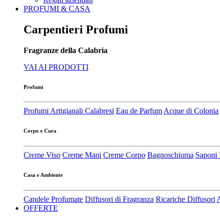
PROFUMI & CASA
Carpentieri Profumi
Fragranze della Calabria
VAI AI PRODOTTI
Profumi
Profumi Artigianali Calabresi
Eau de Parfum
Acque di Colonia
Corpo e Cura
Creme Viso
Creme Mani
Creme Corpo
Bagnoschiuma
Saponi 
Casa e Ambiente
Candele Profumate
Diffusori di Fragranza
Ricariche Diffusori
A
OFFERTE