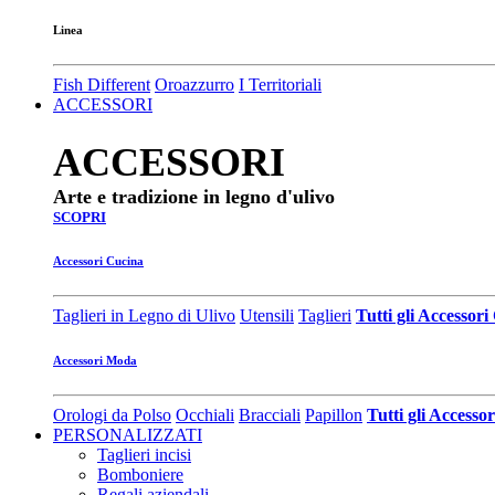
Linea
Fish Different
Oroazzurro
I Territoriali
ACCESSORI
ACCESSORI
Arte e tradizione in legno d'ulivo
SCOPRI
Accessori Cucina
Taglieri in Legno di Ulivo
Utensili
Taglieri
Tutti gli Accessor
Accessori Moda
Orologi da Polso
Occhiali
Bracciali
Papillon
Tutti gli Access
PERSONALIZZATI
Taglieri incisi
Bomboniere
Regali aziendali