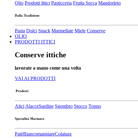
Olio
Prodotti Ittici
Pasticceria
Frutta Secca
Mandorleto
Dalla Tradizione
Pasta
Dolci
Snack
Marmellate
Miele
Conserve
OLIO
PRODOTTI ITTICI
Conserve ittiche
lavorate a mano come una volta
VAI AI PRODOTTI
Prodotti
Alici
Alacce
Sardine
Sgombro
Stocco
Tonno
Specialità Marinare
Patè​
Biancomangiare
Colatura