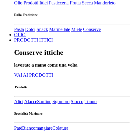
Olio
Prodotti Ittici
Pasticceria
Frutta Secca
Mandorleto
Dalla Tradizione
Pasta
Dolci
Snack
Marmellate
Miele
Conserve
OLIO
PRODOTTI ITTICI
Conserve ittiche
lavorate a mano come una volta
VAI AI PRODOTTI
Prodotti
Alici
Alacce
Sardine
Sgombro
Stocco
Tonno
Specialità Marinare
Patè​
Biancomangiare
Colatura