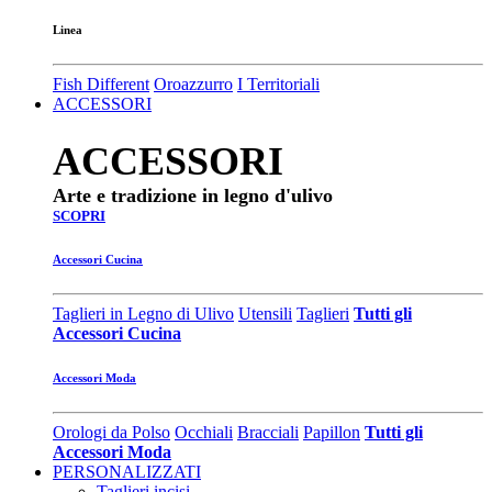
Linea
Fish Different
Oroazzurro
I Territoriali
ACCESSORI
ACCESSORI
Arte e tradizione in legno d'ulivo
SCOPRI
Accessori Cucina
Taglieri in Legno di Ulivo
Utensili
Taglieri
Tutti gli
Accessori Cucina
Accessori Moda
Orologi da Polso
Occhiali
Bracciali
Papillon
Tutti gli
Accessori Moda
PERSONALIZZATI
Taglieri incisi