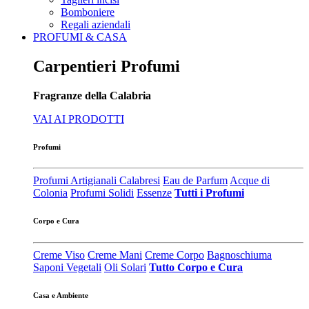
Bomboniere
Regali aziendali
PROFUMI & CASA
Carpentieri Profumi
Fragranze della Calabria
VAI AI PRODOTTI
Profumi
Profumi Artigianali Calabresi
Eau de Parfum
Acque di
Colonia
Profumi Solidi
Essenze
Tutti i Profumi
Corpo e Cura
Creme Viso
Creme Mani
Creme Corpo
Bagnoschiuma
Saponi Vegetali
Oli Solari
Tutto Corpo e Cura
Casa e Ambiente