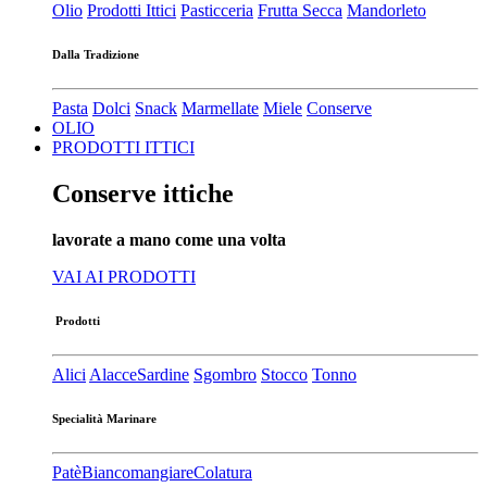
Olio
Prodotti Ittici
Pasticceria
Frutta Secca
Mandorleto
Dalla Tradizione
Pasta
Dolci
Snack
Marmellate
Miele
Conserve
OLIO
PRODOTTI ITTICI
Conserve ittiche
lavorate a mano come una volta
VAI AI PRODOTTI
Prodotti
Alici
Alacce
Sardine
Sgombro
Stocco
Tonno
Specialità Marinare
Patè​
Biancomangiare
Colatura