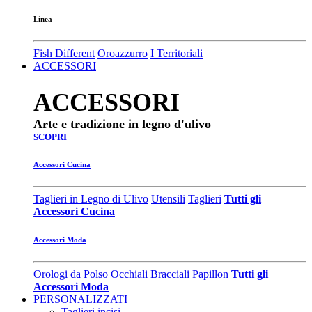
Linea
Fish Different
Oroazzurro
I Territoriali
ACCESSORI
ACCESSORI
Arte e tradizione in legno d'ulivo
SCOPRI
Accessori Cucina
Taglieri in Legno di Ulivo
Utensili
Taglieri
Tutti gli
Accessori Cucina
Accessori Moda
Orologi da Polso
Occhiali
Bracciali
Papillon
Tutti gli
Accessori Moda
PERSONALIZZATI
Taglieri incisi