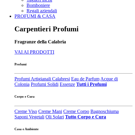
Bomboniere
Regali aziendali
PROFUMI & CASA
Carpentieri Profumi
Fragranze della Calabria
VAI AI PRODOTTI
Profumi
Profumi Artigianali Calabresi
Eau de Parfum
Acque di
Colonia
Profumi Solidi
Essenze
Tutti i Profumi
Corpo e Cura
Creme Viso
Creme Mani
Creme Corpo
Bagnoschiuma
Saponi Vegetali
Oli Solari
Tutto Corpo e Cura
Casa e Ambiente