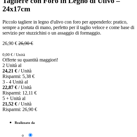
Tagliere con Foro in Legno di Ulivo –
24x17cm
Piccolo tagliere in legno d'ulivo con foro per appenderlo: pratico,
sempre a portata di mano, perfetto per il taglio veloce e come base di
servizio per stuzzichini o un assaggio di formaggio.
26,90
€
26,90
€
0,00
€
/
Unità
Offerte su quantità maggiori!
2 Unità al
24,21
€
/ Unità
Risparmi:
5,38
€
3 - 4 Unità al
22,87
€
/ Unità
Risparmi:
12,11
€
5 + Unità al
21,52
€
/ Unità
Risparmi:
26,90
€
Realizzato da