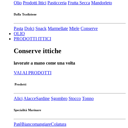
Olio
Prodotti Ittici
Pasticceria
Frutta Secca
Mandorleto
Dalla Tradizione
Pasta
Dolci
Snack
Marmellate
Miele
Conserve
OLIO
PRODOTTI ITTICI
Conserve ittiche
lavorate a mano come una volta
VAI AI PRODOTTI
Prodotti
Alici
Alacce
Sardine
Sgombro
Stocco
Tonno
Specialità Marinare
Patè​
Biancomangiare
Colatura