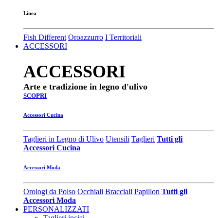
Linea
Fish Different
Oroazzurro
I Territoriali
ACCESSORI
ACCESSORI
Arte e tradizione in legno d'ulivo
SCOPRI
Accessori Cucina
Taglieri in Legno di Ulivo
Utensili
Taglieri
Tutti gli
Accessori Cucina
Accessori Moda
Orologi da Polso
Occhiali
Bracciali
Papillon
Tutti gli
Accessori Moda
PERSONALIZZATI
Taglieri incisi