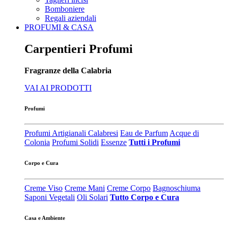
Bomboniere
Regali aziendali
PROFUMI & CASA
Carpentieri Profumi
Fragranze della Calabria
VAI AI PRODOTTI
Profumi
Profumi Artigianali Calabresi
Eau de Parfum
Acque di
Colonia
Profumi Solidi
Essenze
Tutti i Profumi
Corpo e Cura
Creme Viso
Creme Mani
Creme Corpo
Bagnoschiuma
Saponi Vegetali
Oli Solari
Tutto Corpo e Cura
Casa e Ambiente