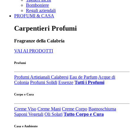
Bomboniere
Regali aziendali
PROFUMI & CASA
Carpentieri Profumi
Fragranze della Calabria
VAI AI PRODOTTI
Profumi
Profumi Artigianali Calabresi
Eau de Parfum
Acque di
Colonia
Profumi Solidi
Essenze
Tutti i Profumi
Corpo e Cura
Creme Viso
Creme Mani
Creme Corpo
Bagnoschiuma
Saponi Vegetali
Oli Solari
Tutto Corpo e Cura
Casa e Ambiente