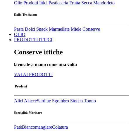
Olio
Prodotti Ittici
Pasticceria
Frutta Secca
Mandorleto
Dalla Tradizione
Pasta
Dolci
Snack
Marmellate
Miele
Conserve
OLIO
PRODOTTI ITTICI
Conserve ittiche
lavorate a mano come una volta
VAI AI PRODOTTI
Prodotti
Alici
Alacce
Sardine
Sgombro
Stocco
Tonno
Specialità Marinare
Patè​
Biancomangiare
Colatura