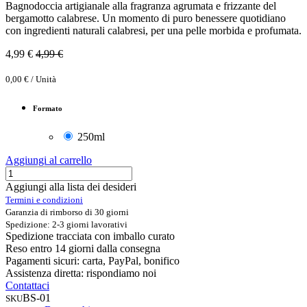
Bagnodoccia artigianale alla fragranza agrumata e frizzante del
bergamotto calabrese. Un momento di puro benessere quotidiano
con ingredienti naturali calabresi, per una pelle morbida e profumata.
4,99
€
4,99
€
0,00
€
/
Unità
Formato
250ml
Aggiungi al carrello
Aggiungi alla lista dei desideri
Termini e condizioni
Garanzia di rimborso di 30 giorni
Spedizione: 2-3 giorni lavorativi
Spedizione tracciata con imballo curato
Reso entro 14 giorni dalla consegna
Pagamenti sicuri: carta, PayPal, bonifico
Assistenza diretta: rispondiamo noi
Contattaci
BS-01
SKU