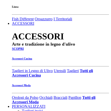
Linea
Fish Different
Oroazzurro
I Territoriali
ACCESSORI
ACCESSORI
Arte e tradizione in legno d'ulivo
SCOPRI
Accessori Cucina
Taglieri in Legno di Ulivo
Utensili
Taglieri
Tutti gli
Accessori Cucina
Accessori Moda
Orologi da Polso
Occhiali
Bracciali
Papillon
Tutti gli
Accessori Moda
PERSONALIZZATI
Taglieri incisi