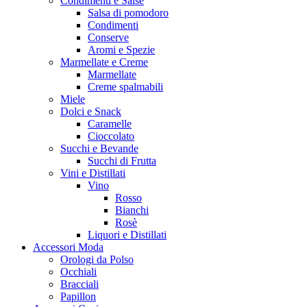
Condimenti e Salse
Salsa di pomodoro
Condimenti
Conserve
Aromi e Spezie
Marmellate e Creme
Marmellate
Creme spalmabili
Miele
Dolci e Snack
Caramelle
Cioccolato
Succhi e Bevande
Succhi di Frutta
Vini e Distillati
Vino
Rosso
Bianchi
Rosè
Liquori e Distillati
Accessori Moda
Orologi da Polso
Occhiali
Bracciali
Papillon