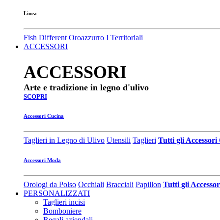
Linea
Fish Different
Oroazzurro
I Territoriali
ACCESSORI
ACCESSORI
Arte e tradizione in legno d'ulivo
SCOPRI
Accessori Cucina
Taglieri in Legno di Ulivo
Utensili
Taglieri
Tutti gli Accessor
Accessori Moda
Orologi da Polso
Occhiali
Bracciali
Papillon
Tutti gli Access
PERSONALIZZATI
Taglieri incisi
Bomboniere
Regali aziendali