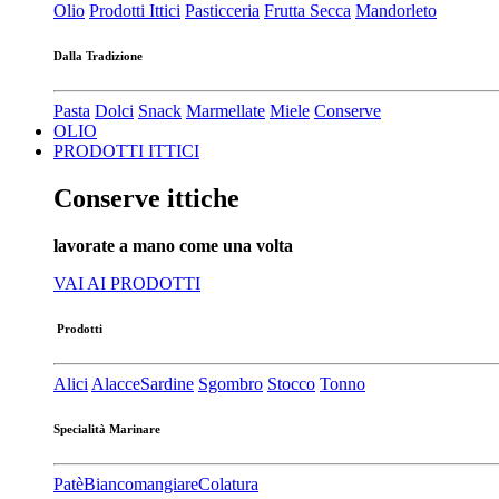
Olio
Prodotti Ittici
Pasticceria
Frutta Secca
Mandorleto
Dalla Tradizione
Pasta
Dolci
Snack
Marmellate
Miele
Conserve
OLIO
PRODOTTI ITTICI
Conserve ittiche
lavorate a mano come una volta
VAI AI PRODOTTI
Prodotti
Alici
Alacce
Sardine
Sgombro
Stocco
Tonno
Specialità Marinare
Patè​
Biancomangiare
Colatura