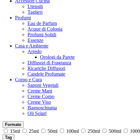
Accessori Cucina
Utensili
Taglieri
Profumi
Eau de Parfum
Acque di Colonia
Profumi Solidi
Essenze
Casa e Ambiente
Arredo
Orologi da Parete
Diffusori di Fragranza
Ricariche Diffusori
Candele Profumate
Corpo e Cura
Saponi Vegetali
Creme Mani
Creme Corpo
Creme Viso
Bagnoschiuma
Oli Solari
Formato
15ml
25ml
50ml
100ml
250ml
500ml
1000
Tag