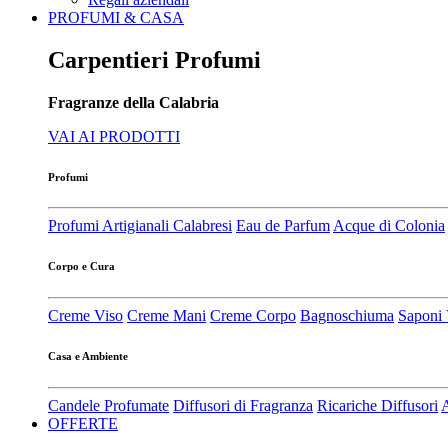
PROFUMI & CASA
Carpentieri Profumi
Fragranze della Calabria
VAI AI PRODOTTI
Profumi
Profumi Artigianali Calabresi
Eau de Parfum
Acque di Colonia
Corpo e Cura
Creme Viso
Creme Mani
Creme Corpo
Bagnoschiuma
Saponi 
Casa e Ambiente
Candele Profumate
Diffusori di Fragranza
Ricariche Diffusori
A
OFFERTE