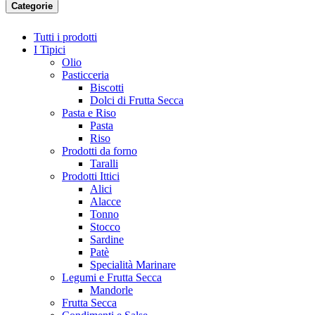
Categorie
Tutti i prodotti
I Tipici
Olio
Pasticceria
Biscotti
Dolci di Frutta Secca
Pasta e Riso
Pasta
Riso
Prodotti da forno
Taralli
Prodotti Ittici
Alici
Alacce
Tonno
Stocco
Sardine
Patè
Specialità Marinare
Legumi e Frutta Secca
Mandorle
Frutta Secca