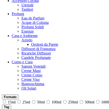
Accessori Cucina
Utensili
Taglieri
Profumi
Eau de Parfum
Acque di Colonia
Profumi Solidi
Essenze
Casa e Ambiente
Arredo
Orologi da Parete
Diffusori di Fragranza
Ricariche Diffusori
Candele Profumate
Corpo e Cura
Saponi Vegetali
Creme Mani
Creme Corpo
Creme Viso
Bagnoschiuma
Oli Solari
Formato
15ml
25ml
50ml
100ml
250ml
500ml
1000
Tag