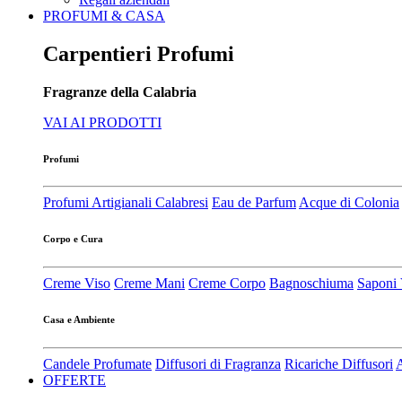
PROFUMI & CASA
Carpentieri Profumi
Fragranze della Calabria
VAI AI PRODOTTI
Profumi
Profumi Artigianali Calabresi
Eau de Parfum
Acque di Colonia
Corpo e Cura
Creme Viso
Creme Mani
Creme Corpo
Bagnoschiuma
Saponi 
Casa e Ambiente
Candele Profumate
Diffusori di Fragranza
Ricariche Diffusori
A
OFFERTE