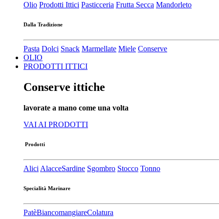
Olio
Prodotti Ittici
Pasticceria
Frutta Secca
Mandorleto
Dalla Tradizione
Pasta
Dolci
Snack
Marmellate
Miele
Conserve
OLIO
PRODOTTI ITTICI
Conserve ittiche
lavorate a mano come una volta
VAI AI PRODOTTI
Prodotti
Alici
Alacce
Sardine
Sgombro
Stocco
Tonno
Specialità Marinare
Patè​
Biancomangiare
Colatura