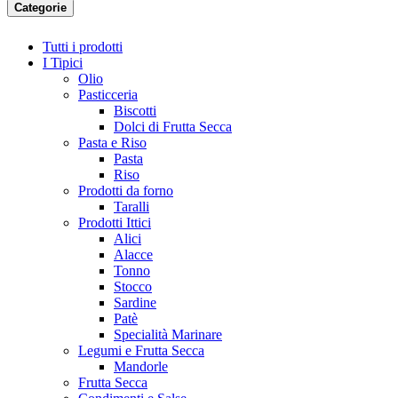
Categorie
Tutti i prodotti
I Tipici
Olio
Pasticceria
Biscotti
Dolci di Frutta Secca
Pasta e Riso
Pasta
Riso
Prodotti da forno
Taralli
Prodotti Ittici
Alici
Alacce
Tonno
Stocco
Sardine
Patè
Specialità Marinare
Legumi e Frutta Secca
Mandorle
Frutta Secca