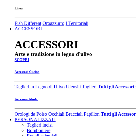
Linea
Fish Different
Oroazzurro
I Territoriali
ACCESSORI
ACCESSORI
Arte e tradizione in legno d'ulivo
SCOPRI
Accessori Cucina
Taglieri in Legno di Ulivo
Utensili
Taglieri
Tutti gli Accessor
Accessori Moda
Orologi da Polso
Occhiali
Bracciali
Papillon
Tutti gli Access
PERSONALIZZATI
Taglieri incisi
Bomboniere
Regali aziendali