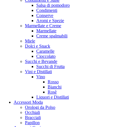
Condimenti e Salse
Salsa di pomodoro
Condimenti
Conserve
Aromi e Spezie
Marmellate e Creme
Marmellate
Creme spalmabili
Miele
Dolci e Snack
Caramelle
Cioccolato
Succhi e Bevande
Succhi di Frutta
Vini e Distillati
Vino
Rosso
Bianchi
Rosè
Liquori e Distillati
Accessori Moda
Orologi da Polso
Occhiali
Bracciali
Papillon