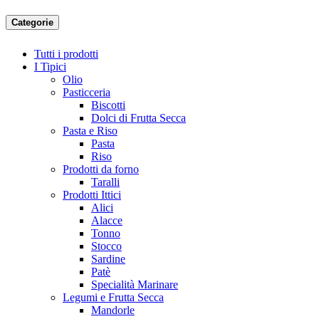
Categorie
Tutti i prodotti
I Tipici
Olio
Pasticceria
Biscotti
Dolci di Frutta Secca
Pasta e Riso
Pasta
Riso
Prodotti da forno
Taralli
Prodotti Ittici
Alici
Alacce
Tonno
Stocco
Sardine
Patè
Specialità Marinare
Legumi e Frutta Secca
Mandorle