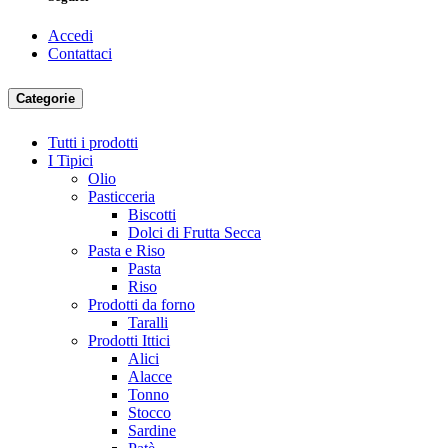
Accedi
Contattaci
Categorie
Tutti i prodotti
I Tipici
Olio
Pasticceria
Biscotti
Dolci di Frutta Secca
Pasta e Riso
Pasta
Riso
Prodotti da forno
Taralli
Prodotti Ittici
Alici
Alacce
Tonno
Stocco
Sardine