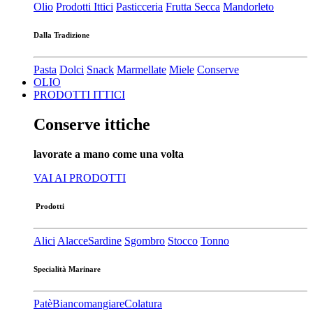
Olio
Prodotti Ittici
Pasticceria
Frutta Secca
Mandorleto
Dalla Tradizione
Pasta
Dolci
Snack
Marmellate
Miele
Conserve
OLIO
PRODOTTI ITTICI
Conserve ittiche
lavorate a mano come una volta
VAI AI PRODOTTI
Prodotti
Alici
Alacce
Sardine
Sgombro
Stocco
Tonno
Specialità Marinare
Patè​
Biancomangiare
Colatura