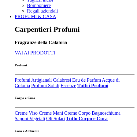
Bomboniere
Regali aziendali
PROFUMI & CASA
Carpentieri Profumi
Fragranze della Calabria
VAI AI PRODOTTI
Profumi
Profumi Artigianali Calabresi
Eau de Parfum
Acque di
Colonia
Profumi Solidi
Essenze
Tutti i Profumi
Corpo e Cura
Creme Viso
Creme Mani
Creme Corpo
Bagnoschiuma
Saponi Vegetali
Oli Solari
Tutto Corpo e Cura
Casa e Ambiente