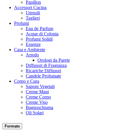
Papillon
Accessori Cucina
Utensili
Taglieri
Profumi
Eau de Parfum
Acque di Colonia
Profumi Solidi
Essenze
Casa e Ambiente
Arredo
Orologi da Parete
Diffusori di Fragranza
Ricariche Diffusori
Candele Profumate
Corpo e Cura
Saponi Vegetali
Creme Mani
Creme Corpo
Creme Viso
Bagnoschiuma
Oli Solari
Formato