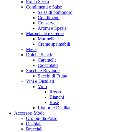
Frutta Secca
Condimenti e Salse
Salsa di pomodoro
Condimenti
Conserve
Aromi e Spezie
Marmellate e Creme
Marmellate
Creme spalmabili
Miele
Dolci e Snack
Caramelle
Cioccolato
Succhi e Bevande
Succhi di Frutta
Vini e Distillati
Vino
Rosso
Bianchi
Rosè
Liquori e Distillati
Accessori Moda
Orologi da Polso
Occhiali
Bracciali