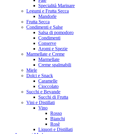
Patè
Specialità Marinare
Legumi e Frutta Secca
Mandorle
Frutta Secca
Condimenti e Salse
Salsa di pomodoro
Condimenti
Conserve
Aromi e Spezie
Marmellate e Creme
Marmellate
Creme spalmabili
Miele
Dolci e Snack
Caramelle
Cioccolato
Succhi e Bevande
Succhi di Frutta
Vini e Distillati
Vino
Rosso
Bianchi
Rosè
Liquori e Distillati