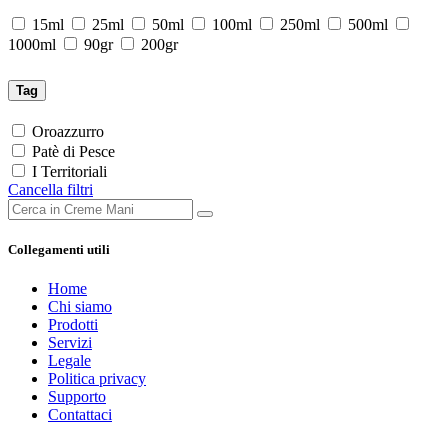
15ml
25ml
50ml
100ml
250ml
500ml
1000ml
90gr
200gr
Tag
Oroazzurro
Patè di Pesce
I Territoriali
Cancella filtri
Collegamenti utili
Home
Chi siamo
Prodotti
Servizi
Legale
Politica privacy
Supporto
Contattaci