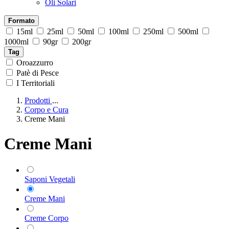
Oli Solari
Formato
15ml
25ml
50ml
100ml
250ml
500ml
1000ml
90gr
200gr
Tag
Oroazzurro
Patè di Pesce
I Territoriali
Prodotti
...
Corpo e Cura
Creme Mani
Creme Mani
Saponi Vegetali
Creme Mani
Creme Corpo