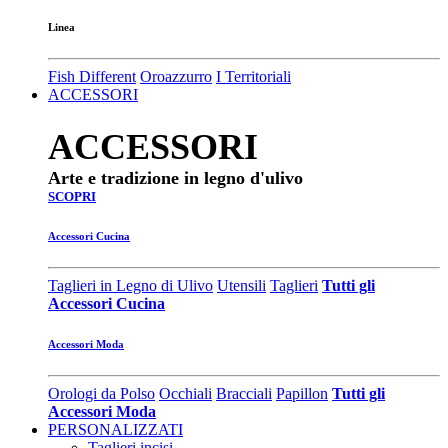
Linea
Fish Different
Oroazzurro
I Territoriali
ACCESSORI
ACCESSORI
Arte e tradizione in legno d'ulivo
SCOPRI
Accessori Cucina
Taglieri in Legno di Ulivo
Utensili
Taglieri
Tutti gli
Accessori Cucina
Accessori Moda
Orologi da Polso
Occhiali
Bracciali
Papillon
Tutti gli
Accessori Moda
PERSONALIZZATI
Taglieri incisi