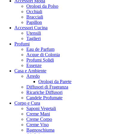
Accessori Moda
Orologi da Polso
Occhiali
Bracciali
Papillon
Accessori Cucina
Utensili
Taglieri
Profumi
Eau de Parfum
Acque di Colonia
Profumi Solidi
Essenze
Casa e Ambiente
Arredo
Orologi da Parete
Diffusori di Fragranza
Ricariche Diffusori
Candele Profumate
Corpo e Cura
Saponi Vegetali
Creme Mani
Creme Corpo
Creme Viso
Bagnoschiuma