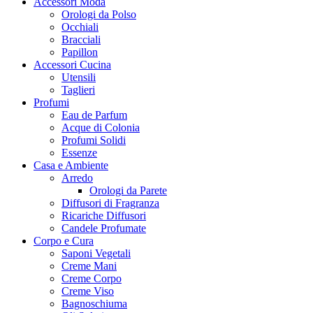
Accessori Moda
Orologi da Polso
Occhiali
Bracciali
Papillon
Accessori Cucina
Utensili
Taglieri
Profumi
Eau de Parfum
Acque di Colonia
Profumi Solidi
Essenze
Casa e Ambiente
Arredo
Orologi da Parete
Diffusori di Fragranza
Ricariche Diffusori
Candele Profumate
Corpo e Cura
Saponi Vegetali
Creme Mani
Creme Corpo
Creme Viso
Bagnoschiuma