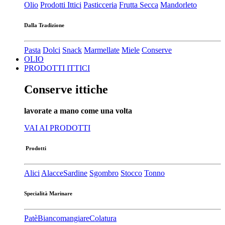
Olio
Prodotti Ittici
Pasticceria
Frutta Secca
Mandorleto
Dalla Tradizione
Pasta
Dolci
Snack
Marmellate
Miele
Conserve
OLIO
PRODOTTI ITTICI
Conserve ittiche
lavorate a mano come una volta
VAI AI PRODOTTI
Prodotti
Alici
Alacce
Sardine
Sgombro
Stocco
Tonno
Specialità Marinare
Patè​
Biancomangiare
Colatura