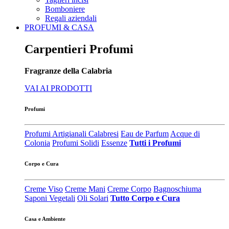
Bomboniere
Regali aziendali
PROFUMI & CASA
Carpentieri Profumi
Fragranze della Calabria
VAI AI PRODOTTI
Profumi
Profumi Artigianali Calabresi
Eau de Parfum
Acque di
Colonia
Profumi Solidi
Essenze
Tutti i Profumi
Corpo e Cura
Creme Viso
Creme Mani
Creme Corpo
Bagnoschiuma
Saponi Vegetali
Oli Solari
Tutto Corpo e Cura
Casa e Ambiente