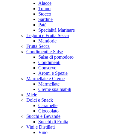
Alacce
Tonno
Stocco
Sardine
Patè
Specialità Marinare
Legumi e Frutta Secca
Mandorle
Frutta Secca
Condimenti e Salse
Salsa di pomodoro
Condimenti
Conserve
Aromi e Spezie
Marmellate e Creme
Marmellate
Creme spalmabili
Miele
Dolci e Snack
Caramelle
Cioccolato
Succhi e Bevande
Succhi di Frutta
Vini e Distillati
Vino