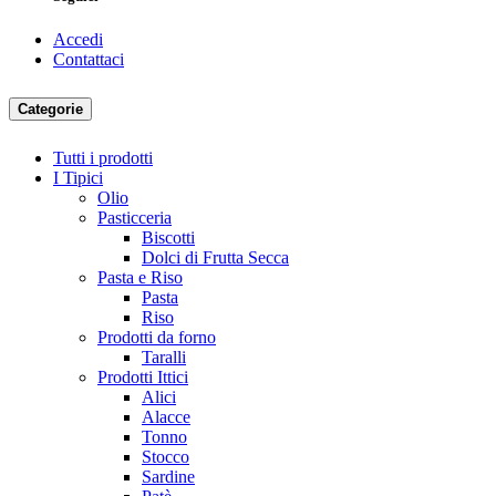
Accedi
Contattaci
Categorie
Tutti i prodotti
I Tipici
Olio
Pasticceria
Biscotti
Dolci di Frutta Secca
Pasta e Riso
Pasta
Riso
Prodotti da forno
Taralli
Prodotti Ittici
Alici
Alacce
Tonno
Stocco
Sardine