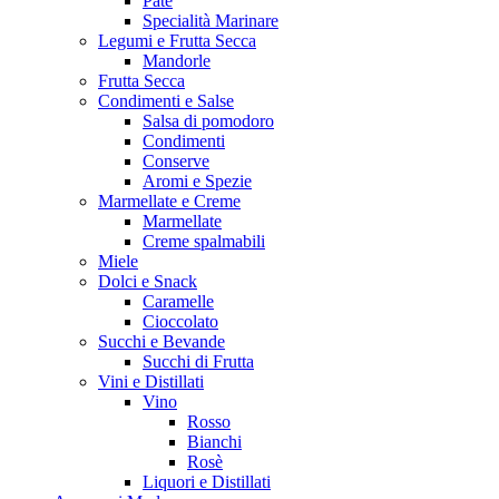
Patè
Specialità Marinare
Legumi e Frutta Secca
Mandorle
Frutta Secca
Condimenti e Salse
Salsa di pomodoro
Condimenti
Conserve
Aromi e Spezie
Marmellate e Creme
Marmellate
Creme spalmabili
Miele
Dolci e Snack
Caramelle
Cioccolato
Succhi e Bevande
Succhi di Frutta
Vini e Distillati
Vino
Rosso
Bianchi
Rosè
Liquori e Distillati