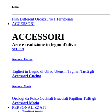
Linea
Fish Different
Oroazzurro
I Territoriali
ACCESSORI
ACCESSORI
Arte e tradizione in legno d'ulivo
SCOPRI
Accessori Cucina
Taglieri in Legno di Ulivo
Utensili
Taglieri
Tutti gli
Accessori Cucina
Accessori Moda
Orologi da Polso
Occhiali
Bracciali
Papillon
Tutti gli
Accessori Moda
PERSONALIZZATI
Taglieri incisi