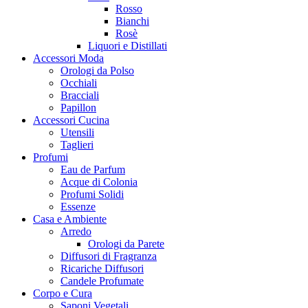
Rosso
Bianchi
Rosè
Liquori e Distillati
Accessori Moda
Orologi da Polso
Occhiali
Bracciali
Papillon
Accessori Cucina
Utensili
Taglieri
Profumi
Eau de Parfum
Acque di Colonia
Profumi Solidi
Essenze
Casa e Ambiente
Arredo
Orologi da Parete
Diffusori di Fragranza
Ricariche Diffusori
Candele Profumate
Corpo e Cura
Saponi Vegetali