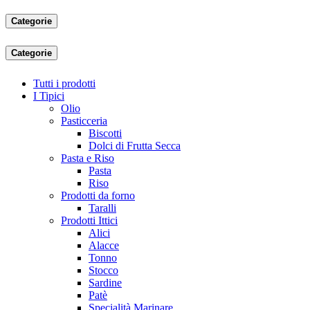
Categorie
Categorie
Tutti i prodotti
I Tipici
Olio
Pasticceria
Biscotti
Dolci di Frutta Secca
Pasta e Riso
Pasta
Riso
Prodotti da forno
Taralli
Prodotti Ittici
Alici
Alacce
Tonno
Stocco
Sardine
Patè
Specialità Marinare