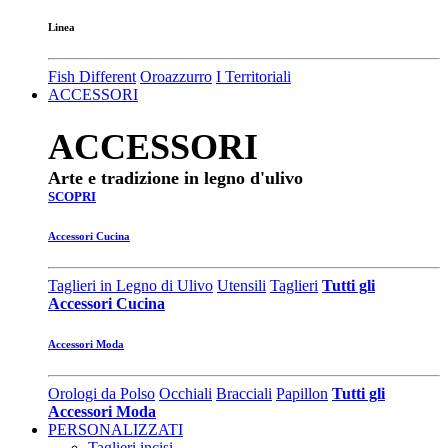
Linea
Fish Different
Oroazzurro
I Territoriali
ACCESSORI
ACCESSORI
Arte e tradizione in legno d'ulivo
SCOPRI
Accessori Cucina
Taglieri in Legno di Ulivo
Utensili
Taglieri
Tutti gli
Accessori Cucina
Accessori Moda
Orologi da Polso
Occhiali
Bracciali
Papillon
Tutti gli
Accessori Moda
PERSONALIZZATI
Taglieri incisi