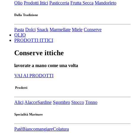
Olio
Prodotti Ittici
Pasticceria
Frutta Secca
Mandorleto
Dalla Tradizione
Pasta
Dolci
Snack
Marmellate
Miele
Conserve
OLIO
PRODOTTI ITTICI
Conserve ittiche
lavorate a mano come una volta
VAI AI PRODOTTI
Prodotti
Alici
Alacce
Sardine
Sgombro
Stocco
Tonno
Specialità Marinare
Patè​
Biancomangiare
Colatura