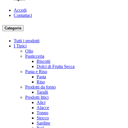
Accedi
Contattaci
Categorie
Tutti i prodotti
I Tipici
Olio
Pasticceria
Biscotti
Dolci di Frutta Secca
Pasta e Riso
Pasta
Riso
Prodotti da forno
Taralli
Prodotti Ittici
Alici
Alacce
Tonno
Stocco
Sardine