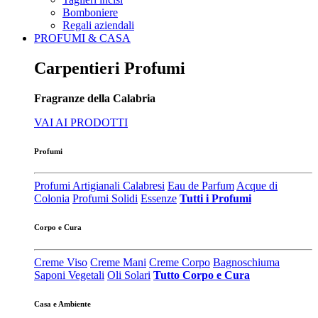
Bomboniere
Regali aziendali
PROFUMI & CASA
Carpentieri Profumi
Fragranze della Calabria
VAI AI PRODOTTI
Profumi
Profumi Artigianali Calabresi
Eau de Parfum
Acque di
Colonia
Profumi Solidi
Essenze
Tutti i Profumi
Corpo e Cura
Creme Viso
Creme Mani
Creme Corpo
Bagnoschiuma
Saponi Vegetali
Oli Solari
Tutto Corpo e Cura
Casa e Ambiente