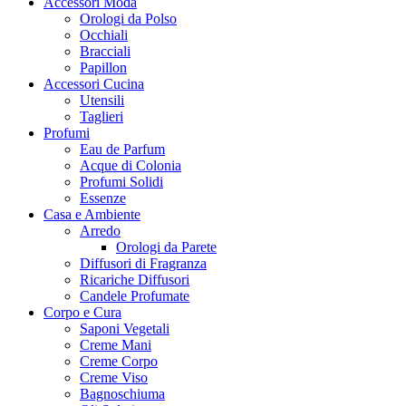
Accessori Moda
Orologi da Polso
Occhiali
Bracciali
Papillon
Accessori Cucina
Utensili
Taglieri
Profumi
Eau de Parfum
Acque di Colonia
Profumi Solidi
Essenze
Casa e Ambiente
Arredo
Orologi da Parete
Diffusori di Fragranza
Ricariche Diffusori
Candele Profumate
Corpo e Cura
Saponi Vegetali
Creme Mani
Creme Corpo
Creme Viso
Bagnoschiuma