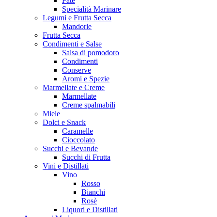
Patè
Specialità Marinare
Legumi e Frutta Secca
Mandorle
Frutta Secca
Condimenti e Salse
Salsa di pomodoro
Condimenti
Conserve
Aromi e Spezie
Marmellate e Creme
Marmellate
Creme spalmabili
Miele
Dolci e Snack
Caramelle
Cioccolato
Succhi e Bevande
Succhi di Frutta
Vini e Distillati
Vino
Rosso
Bianchi
Rosè
Liquori e Distillati