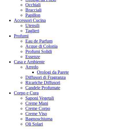
Occhiali
Bracciali
Papillon
Accessori Cucina
Utensili
Taglieri
Profumi
Eau de Parfum
Acque di Colonia
Profumi Solidi
Essenze
Casa e Ambiente
Arredo
Orologi da Parete
Diffusori di Fragranza
Ricariche Diffusori
Candele Profumate
Corpo e Cura
Saponi Vegetali
Creme Mani
Creme Corpo
Creme Viso
Bagnoschiuma
Oli Solari