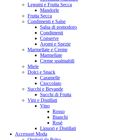
Legumi e Frutta Secca
Mandorle
Frutta Secca
Condimenti e Salse
Salsa di pomodoro
Condimenti
Conserve
Aromi e Spezie
Marmellate e Creme
Marmellate
Creme spalmabili
Miele
Dolci e Snack
Caramelle
Cioccolato
Succhi e Bevande
Succhi di Frutta
Vini e Distillati
Vino
Rosso
Bianchi
Rosè
Liquori e Distillati
Accessori Moda
Orologi da Polso