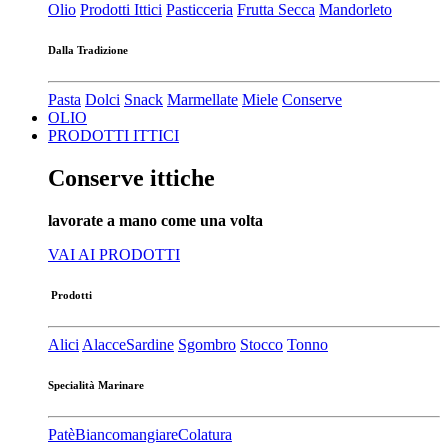
Olio
Prodotti Ittici
Pasticceria
Frutta Secca
Mandorleto
Dalla Tradizione
Pasta
Dolci
Snack
Marmellate
Miele
Conserve
OLIO
PRODOTTI ITTICI
Conserve ittiche
lavorate a mano come una volta
VAI AI PRODOTTI
Prodotti
Alici
Alacce
Sardine
Sgombro
Stocco
Tonno
Specialità Marinare
Patè​
Biancomangiare
Colatura