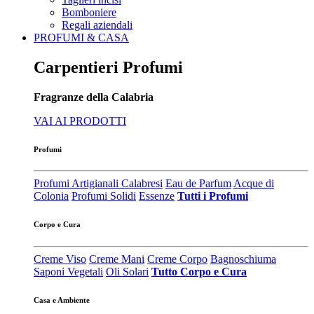
Bomboniere
Regali aziendali
PROFUMI & CASA
Carpentieri Profumi
Fragranze della Calabria
VAI AI PRODOTTI
Profumi
Profumi Artigianali Calabresi
Eau de Parfum
Acque di
Colonia
Profumi Solidi
Essenze
Tutti i Profumi
Corpo e Cura
Creme Viso
Creme Mani
Creme Corpo
Bagnoschiuma
Saponi Vegetali
Oli Solari
Tutto Corpo e Cura
Casa e Ambiente