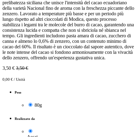
prelibatezza siciliana che unisce l'intensità del cacao ecuadoriano
della varietà Nacional fino de aroma con la freschezza piccante dello
zenzero. Lavorato a temperature più basse e per un periodo più
lungo rispetto ad altri cioccolati di Modica, questo processo
stabilizza i legami tra le molecole del burro di cacao, garantendo una
consistenza lucida e compatta che non si sbriciola né sbianca nel
tempo. Gli ingredienti includono pasta amara di cacao, zucchero di
canna e almeno lo 0,6% di zenzero, con un contenuto minimo di
cacao del 60%. Il risultato è un cioccolato dal sapore autentico, dove
le note intense del cacao si fondono armoniosamente con la vivacità
dello zenzero, offrendo un'esperienza gustativa unica.
3,50
€
3,50
€
0,00
€
/
Unità
Peso
80g
Realizzato da
Assai