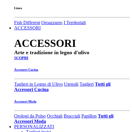
Linea
Fish Different
Oroazzurro
I Territoriali
ACCESSORI
ACCESSORI
Arte e tradizione in legno d'ulivo
SCOPRI
Accessori Cucina
Taglieri in Legno di Ulivo
Utensili
Taglieri
Tutti gli
Accessori Cucina
Accessori Moda
Orologi da Polso
Occhiali
Bracciali
Papillon
Tutti gli
Accessori Moda
PERSONALIZZATI
Taglieri incisi