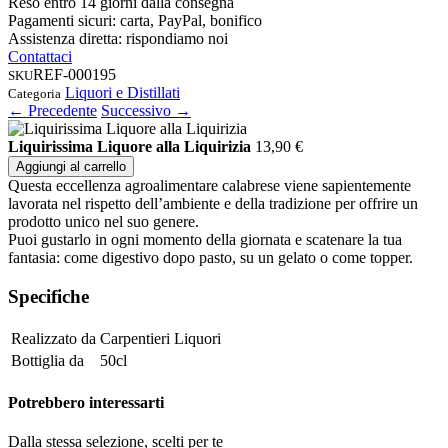
Reso entro 14 giorni dalla consegna
Pagamenti sicuri: carta, PayPal, bonifico
Assistenza diretta: rispondiamo noi
Contattaci
REF-000195
SKU
Liquori e Distillati
Categoria
← Precedente
Successivo →
Liquirissima Liquore alla Liquirizia
13,90
€
Aggiungi al carrello
Questa eccellenza agroalimentare calabrese viene sapientemente
lavorata nel rispetto dell’ambiente e della tradizione per offrire un
prodotto unico nel suo genere.
Puoi gustarlo in ogni momento della giornata e scatenare la tua
fantasia: come digestivo dopo pasto, su un gelato o come topper.
Specifiche
Realizzato da
Carpentieri Liquori
Bottiglia da
50cl
Potrebbero interessarti
Dalla stessa selezione, scelti per te