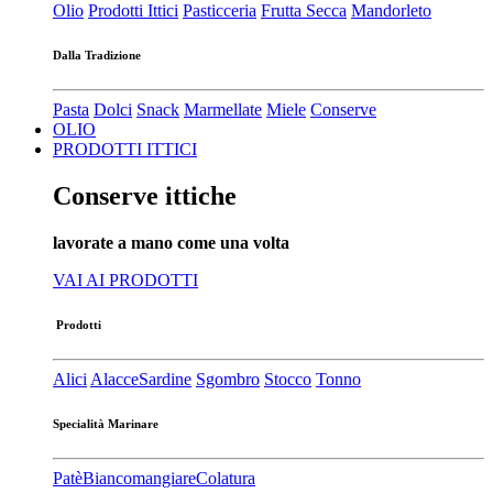
Olio
Prodotti Ittici
Pasticceria
Frutta Secca
Mandorleto
Dalla Tradizione
Pasta
Dolci
Snack
Marmellate
Miele
Conserve
OLIO
PRODOTTI ITTICI
Conserve ittiche
lavorate a mano come una volta
VAI AI PRODOTTI
Prodotti
Alici
Alacce
Sardine
Sgombro
Stocco
Tonno
Specialità Marinare
Patè​
Biancomangiare
Colatura