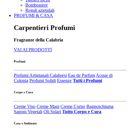
Bomboniere
Regali aziendali
PROFUMI & CASA
Carpentieri Profumi
Fragranze della Calabria
VAI AI PRODOTTI
Profumi
Profumi Artigianali Calabresi
Eau de Parfum
Acque di
Colonia
Profumi Solidi
Essenze
Tutti i Profumi
Corpo e Cura
Creme Viso
Creme Mani
Creme Corpo
Bagnoschiuma
Saponi Vegetali
Oli Solari
Tutto Corpo e Cura
Casa e Ambiente