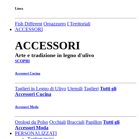
Linea
Fish Different
Oroazzurro
I Territoriali
ACCESSORI
ACCESSORI
Arte e tradizione in legno d'ulivo
SCOPRI
Accessori Cucina
Taglieri in Legno di Ulivo
Utensili
Taglieri
Tutti gli
Accessori Cucina
Accessori Moda
Orologi da Polso
Occhiali
Bracciali
Papillon
Tutti gli
Accessori Moda
PERSONALIZZATI
Taglieri incisi