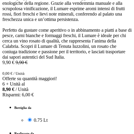
enologiche della regione. Grazie alla vendemmia manuale e alla
scrupolosa vinificazione, il Lumare esprime aromi intensi di frutti
rossi, fiori freschi e lievi note minerali, conferendo al palato una
freschezza unica e un’ottima persistenza.
Perfetto da gustare come aperitivo o in abbinamento a piatti a base di
pesce, carni bianche e formaggi freschi, il Lumare è ideale per chi
cerca un vino rosato di qualità, che rappresenta l’anima della
Calabria. Scopri il Lumare di Tenuta Iuzzolini, un rosato che
coniuga tradizione e passione per il territorio, e lasciati trasportare
dai sapori autentici del Sud Italia.
9,90
€
9,90
€
0,00
€
/
Unità
Offerte su quantità maggiori!
6 + Unità al
8,90
€
/ Unità
Risparmi:
6,00
€
Bottiglia da
0.75 Lt
Realizzato da