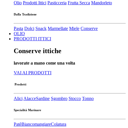
Olio
Prodotti Ittici
Pasticceria
Frutta Secca
Mandorleto
Dalla Tradizione
Pasta
Dolci
Snack
Marmellate
Miele
Conserve
OLIO
PRODOTTI ITTICI
Conserve ittiche
lavorate a mano come una volta
VAI AI PRODOTTI
Prodotti
Alici
Alacce
Sardine
Sgombro
Stocco
Tonno
Specialità Marinare
Patè​
Biancomangiare
Colatura