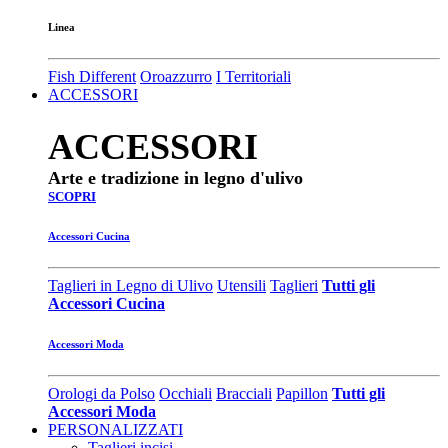
Linea
Fish Different
Oroazzurro
I Territoriali
ACCESSORI
ACCESSORI
Arte e tradizione in legno d'ulivo
SCOPRI
Accessori Cucina
Taglieri in Legno di Ulivo
Utensili
Taglieri
Tutti gli
Accessori Cucina
Accessori Moda
Orologi da Polso
Occhiali
Bracciali
Papillon
Tutti gli
Accessori Moda
PERSONALIZZATI
Taglieri incisi