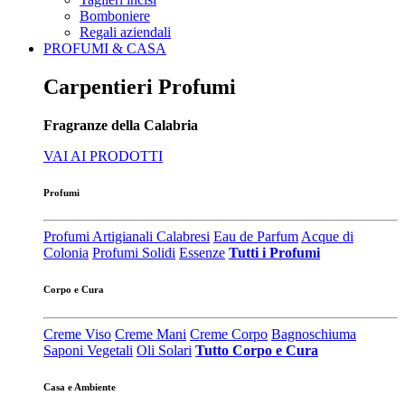
Bomboniere
Regali aziendali
PROFUMI & CASA
Carpentieri Profumi
Fragranze della Calabria
VAI AI PRODOTTI
Profumi
Profumi Artigianali Calabresi
Eau de Parfum
Acque di
Colonia
Profumi Solidi
Essenze
Tutti i Profumi
Corpo e Cura
Creme Viso
Creme Mani
Creme Corpo
Bagnoschiuma
Saponi Vegetali
Oli Solari
Tutto Corpo e Cura
Casa e Ambiente