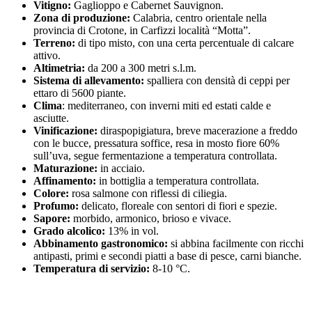
Vitigno:
Gaglioppo e Cabernet Sauvignon.
Zona di produzione:
Calabria, centro orientale nella
provincia di Crotone, in Carfizzi località “Motta”.
Terreno:
di tipo misto, con una certa percentuale di calcare
attivo.
Altimetria:
da 200 a 300 metri s.l.m.
Sistema di allevamento:
spalliera con densità di ceppi per
ettaro di 5600 piante.
Clima
: mediterraneo, con inverni miti ed estati calde e
asciutte.
Vinificazione:
diraspopigiatura, breve macerazione a freddo
con le bucce, pressatura soffice, resa in mosto fiore 60%
sull’uva, segue fermentazione a temperatura controllata.
Maturazione:
in acciaio.
Affinamento:
in bottiglia a temperatura controllata.
Colore:
rosa salmone con riflessi di ciliegia.
Profumo:
delicato, floreale con sentori di fiori e spezie.
Sapore:
morbido, armonico, brioso e vivace.
Grado alcolico:
13% in vol.
Abbinamento gastronomico:
si abbina facilmente con ricchi
antipasti, primi e secondi piatti a base di pesce, carni bianche.
Temperatura di servizio:
8-10 °C.