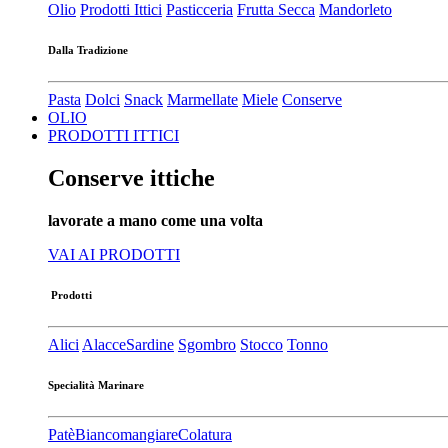
Olio
Prodotti Ittici
Pasticceria
Frutta Secca
Mandorleto
Dalla Tradizione
Pasta
Dolci
Snack
Marmellate
Miele
Conserve
OLIO
PRODOTTI ITTICI
Conserve ittiche
lavorate a mano come una volta
VAI AI PRODOTTI
Prodotti
Alici
Alacce
Sardine
Sgombro
Stocco
Tonno
Specialità Marinare
Patè​
Biancomangiare
Colatura