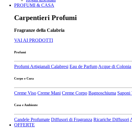
PROFUMI & CASA
Carpentieri Profumi
Fragranze della Calabria
VAI AI PRODOTTI
Profumi
Profumi Artigianali Calabresi
Eau de Parfum
Acque di Colonia
Corpo e Cura
Creme Viso
Creme Mani
Creme Corpo
Bagnoschiuma
Saponi 
Casa e Ambiente
Candele Profumate
Diffusori di Fragranza
Ricariche Diffusori
A
OFFERTE