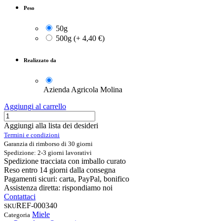
Peso
50g
500g
(
+
4,40
€
)
Realizzato da
Azienda Agricola Molina
Aggiungi al carrello
Aggiungi alla lista dei desideri
Termini e condizioni
Garanzia di rimborso di 30 giorni
Spedizione: 2-3 giorni lavorativi
Spedizione tracciata con imballo curato
Reso entro 14 giorni dalla consegna
Pagamenti sicuri: carta, PayPal, bonifico
Assistenza diretta: rispondiamo noi
Contattaci
REF-000340
SKU
Miele
Categoria