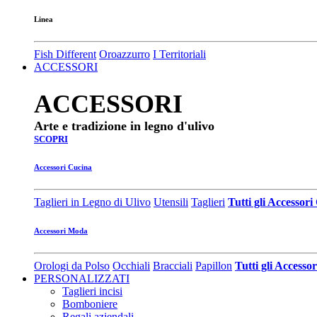
Linea
Fish Different
Oroazzurro
I Territoriali
ACCESSORI
ACCESSORI
Arte e tradizione in legno d'ulivo
SCOPRI
Accessori Cucina
Taglieri in Legno di Ulivo
Utensili
Taglieri
Tutti gli Accessor
Accessori Moda
Orologi da Polso
Occhiali
Bracciali
Papillon
Tutti gli Access
PERSONALIZZATI
Taglieri incisi
Bomboniere
Regali aziendali