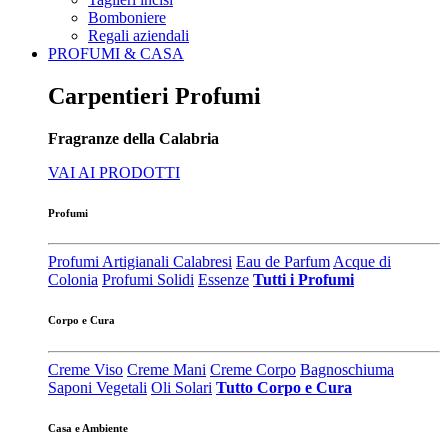
Bomboniere
Regali aziendali
PROFUMI & CASA
Carpentieri Profumi
Fragranze della Calabria
VAI AI PRODOTTI
Profumi
Profumi Artigianali Calabresi
Eau de Parfum
Acque di
Colonia
Profumi Solidi
Essenze
Tutti i Profumi
Corpo e Cura
Creme Viso
Creme Mani
Creme Corpo
Bagnoschiuma
Saponi Vegetali
Oli Solari
Tutto Corpo e Cura
Casa e Ambiente