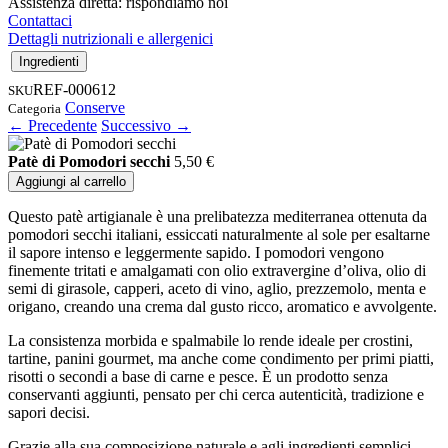
Assistenza diretta: rispondiamo noi
Contattaci
Dettagli nutrizionali e allergenici
Ingredienti
REF-000612
SKU
Conserve
Categoria
← Precedente
Successivo →
Patè di Pomodori secchi
5,50
€
Aggiungi al carrello
Questo patè artigianale è una prelibatezza mediterranea ottenuta da
pomodori secchi italiani, essiccati naturalmente al sole per esaltarne
il sapore intenso e leggermente sapido. I pomodori vengono
finemente tritati e amalgamati con olio extravergine d’oliva, olio di
semi di girasole, capperi, aceto di vino, aglio, prezzemolo, menta e
origano, creando una crema dal gusto ricco, aromatico e avvolgente.
La consistenza morbida e spalmabile lo rende ideale per crostini,
tartine, panini gourmet, ma anche come condimento per primi piatti,
risotti o secondi a base di carne e pesce. È un prodotto senza
conservanti aggiunti, pensato per chi cerca autenticità, tradizione e
sapori decisi.
Grazie alla sua composizione naturale e agli ingredienti semplici,