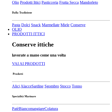
Olio
Prodotti Ittici
Pasticceria
Frutta Secca
Mandorleto
Dalla Tradizione
Pasta
Dolci
Snack
Marmellate
Miele
Conserve
OLIO
PRODOTTI ITTICI
Conserve ittiche
lavorate a mano come una volta
VAI AI PRODOTTI
Prodotti
Alici
Alacce
Sardine
Sgombro
Stocco
Tonno
Specialità Marinare
Patè​
Biancomangiare
Colatura