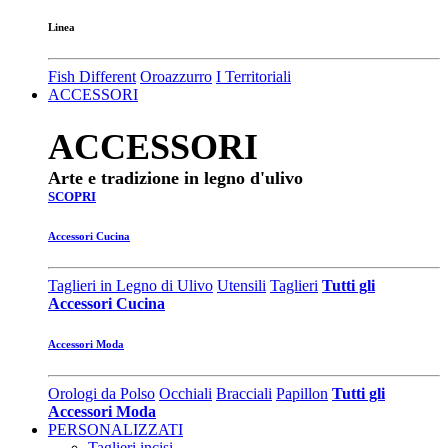
Linea
Fish Different
Oroazzurro
I Territoriali
ACCESSORI
ACCESSORI
Arte e tradizione in legno d'ulivo
SCOPRI
Accessori Cucina
Taglieri in Legno di Ulivo
Utensili
Taglieri
Tutti gli
Accessori Cucina
Accessori Moda
Orologi da Polso
Occhiali
Bracciali
Papillon
Tutti gli
Accessori Moda
PERSONALIZZATI
Taglieri incisi