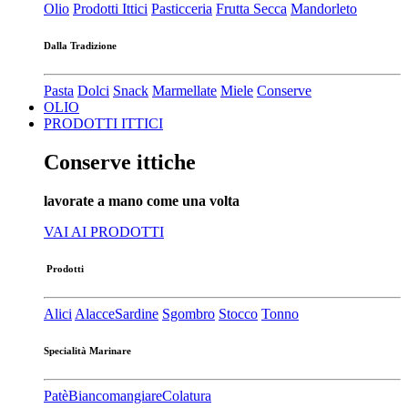
Olio
Prodotti Ittici
Pasticceria
Frutta Secca
Mandorleto
Dalla Tradizione
Pasta
Dolci
Snack
Marmellate
Miele
Conserve
OLIO
PRODOTTI ITTICI
Conserve ittiche
lavorate a mano come una volta
VAI AI PRODOTTI
Prodotti
Alici
Alacce
Sardine
Sgombro
Stocco
Tonno
Specialità Marinare
Patè​
Biancomangiare
Colatura