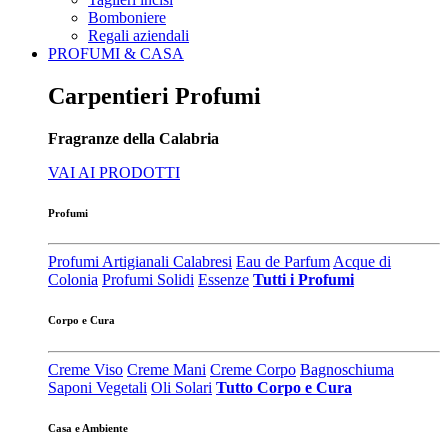
Bomboniere
Regali aziendali
PROFUMI & CASA
Carpentieri Profumi
Fragranze della Calabria
VAI AI PRODOTTI
Profumi
Profumi Artigianali Calabresi
Eau de Parfum
Acque di
Colonia
Profumi Solidi
Essenze
Tutti i Profumi
Corpo e Cura
Creme Viso
Creme Mani
Creme Corpo
Bagnoschiuma
Saponi Vegetali
Oli Solari
Tutto Corpo e Cura
Casa e Ambiente