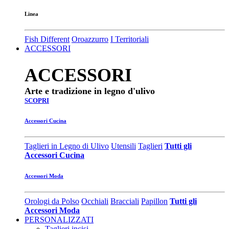
Linea
Fish Different
Oroazzurro
I Territoriali
ACCESSORI
ACCESSORI
Arte e tradizione in legno d'ulivo
SCOPRI
Accessori Cucina
Taglieri in Legno di Ulivo
Utensili
Taglieri
Tutti gli
Accessori Cucina
Accessori Moda
Orologi da Polso
Occhiali
Bracciali
Papillon
Tutti gli
Accessori Moda
PERSONALIZZATI
Taglieri incisi