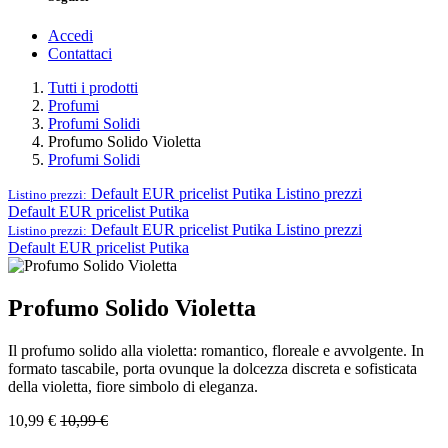
Accedi
Contattaci
Tutti i prodotti
Profumi
Profumi Solidi
Profumo Solido Violetta
Profumi Solidi
Default EUR pricelist Putika
Listino prezzi
Listino prezzi:
Default EUR pricelist Putika
Default EUR pricelist Putika
Listino prezzi
Listino prezzi:
Default EUR pricelist Putika
Profumo Solido Violetta
Il profumo solido alla violetta: romantico, floreale e avvolgente. In
formato tascabile, porta ovunque la dolcezza discreta e sofisticata
della violetta, fiore simbolo di eleganza.
10,99
€
10,99
€