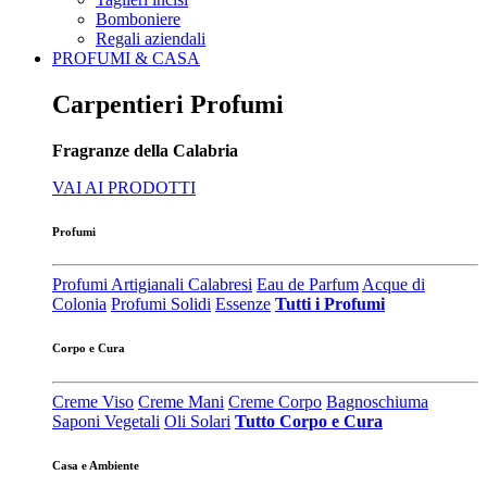
Bomboniere
Regali aziendali
PROFUMI & CASA
Carpentieri Profumi
Fragranze della Calabria
VAI AI PRODOTTI
Profumi
Profumi Artigianali Calabresi
Eau de Parfum
Acque di
Colonia
Profumi Solidi
Essenze
Tutti i Profumi
Corpo e Cura
Creme Viso
Creme Mani
Creme Corpo
Bagnoschiuma
Saponi Vegetali
Oli Solari
Tutto Corpo e Cura
Casa e Ambiente