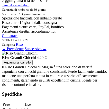
Aggiungi alla lista dei desideri
Termini e condizioni
Garanzia di rimborso di 30 giorni
Spedizione: 2-3 giorni lavorativi
Spedizione tracciata con imballo curato
Reso entro 14 giorni dalla consegna
Pagamenti sicuri: carta, PayPal, bonifico
Assistenza diretta: rispondiamo noi
Contattaci
REF-000239
SKU
Riso
Categoria
← Precedente
Successivo →
Riso Grandi Chicchi
4,20
€
Aggiungi al carrello
Il Riso Grandi Chicchi di Magisa è una selezione di varietà
Japoniche con chicchi grandi e consistenti. Perde facilmente l'amido,
mantiene una perfetta tenuta in cottura e assorbe efficacemente i
condimenti, garantendo risultati eccellenti in cucina. Ideale per
risotti, contorni e insalate.
Specifiche
Peso
1Kg