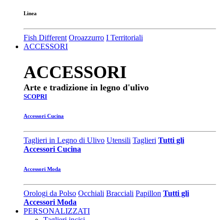
Linea
Fish Different
Oroazzurro
I Territoriali
ACCESSORI
ACCESSORI
Arte e tradizione in legno d'ulivo
SCOPRI
Accessori Cucina
Taglieri in Legno di Ulivo
Utensili
Taglieri
Tutti gli
Accessori Cucina
Accessori Moda
Orologi da Polso
Occhiali
Bracciali
Papillon
Tutti gli
Accessori Moda
PERSONALIZZATI
Taglieri incisi