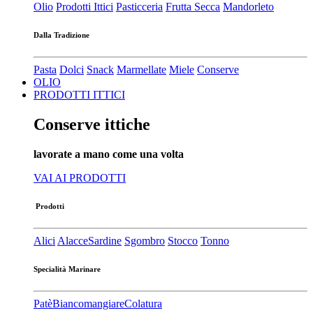
Olio
Prodotti Ittici
Pasticceria
Frutta Secca
Mandorleto
Dalla Tradizione
Pasta
Dolci
Snack
Marmellate
Miele
Conserve
OLIO
PRODOTTI ITTICI
Conserve ittiche
lavorate a mano come una volta
VAI AI PRODOTTI
Prodotti
Alici
Alacce
Sardine
Sgombro
Stocco
Tonno
Specialità Marinare
Patè​
Biancomangiare
Colatura