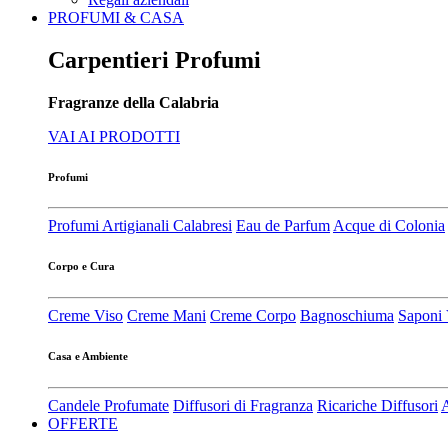
PROFUMI & CASA
Carpentieri Profumi
Fragranze della Calabria
VAI AI PRODOTTI
Profumi
Profumi Artigianali Calabresi
Eau de Parfum
Acque di Colonia
Corpo e Cura
Creme Viso
Creme Mani
Creme Corpo
Bagnoschiuma
Saponi 
Casa e Ambiente
Candele Profumate
Diffusori di Fragranza
Ricariche Diffusori
A
OFFERTE