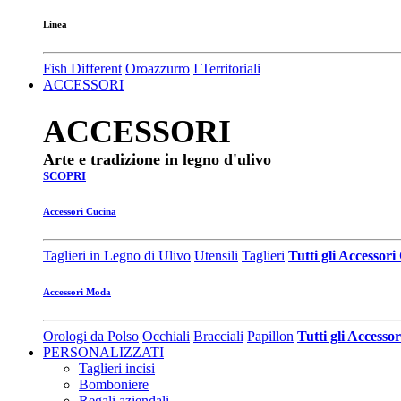
Linea
Fish Different
Oroazzurro
I Territoriali
ACCESSORI
ACCESSORI
Arte e tradizione in legno d'ulivo
SCOPRI
Accessori Cucina
Taglieri in Legno di Ulivo
Utensili
Taglieri
Tutti gli Accessor
Accessori Moda
Orologi da Polso
Occhiali
Bracciali
Papillon
Tutti gli Access
PERSONALIZZATI
Taglieri incisi
Bomboniere
Regali aziendali