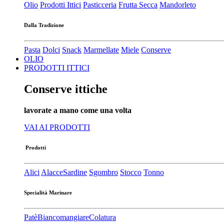
Olio
Prodotti Ittici
Pasticceria
Frutta Secca
Mandorleto
Dalla Tradizione
Pasta
Dolci
Snack
Marmellate
Miele
Conserve
OLIO
PRODOTTI ITTICI
Conserve ittiche
lavorate a mano come una volta
VAI AI PRODOTTI
Prodotti
Alici
Alacce
Sardine
Sgombro
Stocco
Tonno
Specialità Marinare
Patè​
Biancomangiare
Colatura