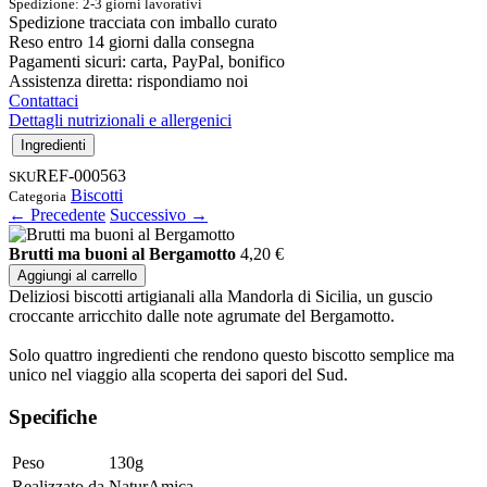
Spedizione: 2-3 giorni lavorativi
Spedizione tracciata con imballo curato
Reso entro 14 giorni dalla consegna
Pagamenti sicuri: carta, PayPal, bonifico
Assistenza diretta: rispondiamo noi
Contattaci
Dettagli nutrizionali e allergenici
Ingredienti
REF-000563
SKU
Biscotti
Categoria
← Precedente
Successivo →
Brutti ma buoni al Bergamotto
4,20
€
Aggiungi al carrello
Deliziosi biscotti artigianali alla Mandorla di Sicilia, un guscio
croccante arricchito dalle note agrumate del Bergamotto.
Solo quattro ingredienti che rendono questo biscotto semplice ma
unico nel viaggio alla scoperta dei sapori del Sud.
Specifiche
Peso
130g
Realizzato da
NaturAmica