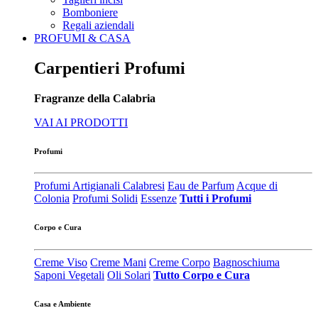
Bomboniere
Regali aziendali
PROFUMI & CASA
Carpentieri Profumi
Fragranze della Calabria
VAI AI PRODOTTI
Profumi
Profumi Artigianali Calabresi
Eau de Parfum
Acque di
Colonia
Profumi Solidi
Essenze
Tutti i Profumi
Corpo e Cura
Creme Viso
Creme Mani
Creme Corpo
Bagnoschiuma
Saponi Vegetali
Oli Solari
Tutto Corpo e Cura
Casa e Ambiente