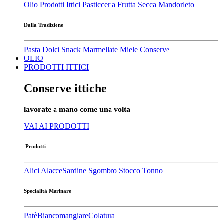
Olio
Prodotti Ittici
Pasticceria
Frutta Secca
Mandorleto
Dalla Tradizione
Pasta
Dolci
Snack
Marmellate
Miele
Conserve
OLIO
PRODOTTI ITTICI
Conserve ittiche
lavorate a mano come una volta
VAI AI PRODOTTI
Prodotti
Alici
Alacce
Sardine
Sgombro
Stocco
Tonno
Specialità Marinare
Patè​
Biancomangiare
Colatura