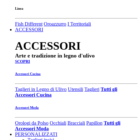
Linea
Fish Different
Oroazzurro
I Territoriali
ACCESSORI
ACCESSORI
Arte e tradizione in legno d'ulivo
SCOPRI
Accessori Cucina
Taglieri in Legno di Ulivo
Utensili
Taglieri
Tutti gli
Accessori Cucina
Accessori Moda
Orologi da Polso
Occhiali
Bracciali
Papillon
Tutti gli
Accessori Moda
PERSONALIZZATI
Taglieri incisi