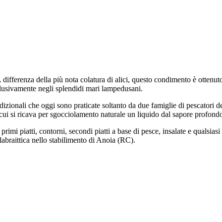
ifferenza della più nota colatura di alici, questo condimento è ottenuto
clusivamente negli splendidi mari lampedusani.
izionali che oggi sono praticate soltanto da due famiglie di pescatori d
da cui si ricava per sgocciolamento naturale un liquido dal sapore profon
primi piatti, contorni, secondi piatti a base di pesce, insalate e qualsia
abraittica nello stabilimento di Anoia (RC).