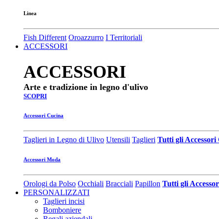
Linea
Fish Different
Oroazzurro
I Territoriali
ACCESSORI
ACCESSORI
Arte e tradizione in legno d'ulivo
SCOPRI
Accessori Cucina
Taglieri in Legno di Ulivo
Utensili
Taglieri
Tutti gli Accessor
Accessori Moda
Orologi da Polso
Occhiali
Bracciali
Papillon
Tutti gli Access
PERSONALIZZATI
Taglieri incisi
Bomboniere
Regali aziendali