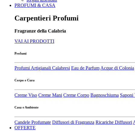
PROFUMI & CASA
Carpentieri Profumi
Fragranze della Calabria
VAI AI PRODOTTI
Profumi
Profumi Artigianali Calabresi
Eau de Parfum
Acque di Colonia
Corpo e Cura
Creme Viso
Creme Mani
Creme Corpo
Bagnoschiuma
Saponi 
Casa e Ambiente
Candele Profumate
Diffusori di Fragranza
Ricariche Diffusori
A
OFFERTE