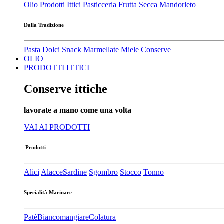
Olio
Prodotti Ittici
Pasticceria
Frutta Secca
Mandorleto
Dalla Tradizione
Pasta
Dolci
Snack
Marmellate
Miele
Conserve
OLIO
PRODOTTI ITTICI
Conserve ittiche
lavorate a mano come una volta
VAI AI PRODOTTI
Prodotti
Alici
Alacce
Sardine
Sgombro
Stocco
Tonno
Specialità Marinare
Patè​
Biancomangiare
Colatura