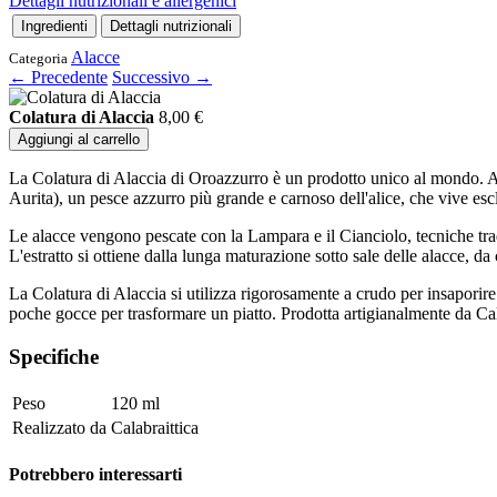
Dettagli nutrizionali e allergenici
Ingredienti
Dettagli nutrizionali
Alacce
Categoria
← Precedente
Successivo →
Colatura di Alaccia
8,00
€
Aggiungi al carrello
La Colatura di Alaccia di Oroazzurro è un prodotto unico al mondo. A d
Aurita), un pesce azzurro più grande e carnoso dell'alice, che vive es
Le alacce vengono pescate con la Lampara e il Cianciolo, tecniche trad
L'estratto si ottiene dalla lunga maturazione sotto sale delle alacce, 
La Colatura di Alaccia si utilizza rigorosamente a crudo per insaporire 
poche gocce per trasformare un piatto. Prodotta artigianalmente da Cal
Specifiche
Peso
120 ml
Realizzato da
Calabraittica
Potrebbero interessarti