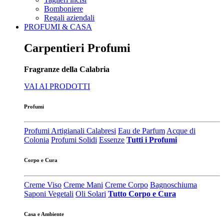
Bomboniere
Regali aziendali
PROFUMI & CASA
Carpentieri Profumi
Fragranze della Calabria
VAI AI PRODOTTI
Profumi
Profumi Artigianali Calabresi
Eau de Parfum
Acque di
Colonia
Profumi Solidi
Essenze
Tutti i Profumi
Corpo e Cura
Creme Viso
Creme Mani
Creme Corpo
Bagnoschiuma
Saponi Vegetali
Oli Solari
Tutto Corpo e Cura
Casa e Ambiente