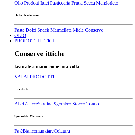
Olio
Prodotti Ittici
Pasticceria
Frutta Secca
Mandorleto
Dalla Tradizione
Pasta
Dolci
Snack
Marmellate
Miele
Conserve
OLIO
PRODOTTI ITTICI
Conserve ittiche
lavorate a mano come una volta
VAI AI PRODOTTI
Prodotti
Alici
Alacce
Sardine
Sgombro
Stocco
Tonno
Specialità Marinare
Patè​
Biancomangiare
Colatura