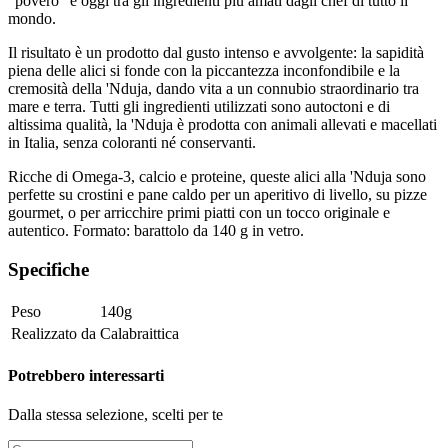
"povero" e oggi tra gli ingredienti più amati dagli chef di tutto il
mondo.
Il risultato è un prodotto dal gusto intenso e avvolgente: la sapidità
piena delle alici si fonde con la piccantezza inconfondibile e la
cremosità della 'Nduja, dando vita a un connubio straordinario tra
mare e terra. Tutti gli ingredienti utilizzati sono autoctoni e di
altissima qualità, la 'Nduja è prodotta con animali allevati e macellati
in Italia, senza coloranti né conservanti.
Ricche di Omega-3, calcio e proteine, queste alici alla 'Nduja sono
perfette su crostini e pane caldo per un aperitivo di livello, su pizze
gourmet, o per arricchire primi piatti con un tocco originale e
autentico. Formato: barattolo da 140 g in vetro.
Specifiche
Peso
140g
Realizzato da
Calabraittica
Potrebbero interessarti
Dalla stessa selezione, scelti per te