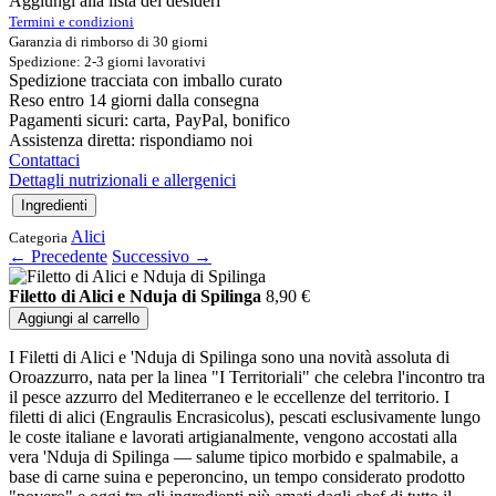
Aggiungi alla lista dei desideri
Termini e condizioni
Garanzia di rimborso di 30 giorni
Spedizione: 2-3 giorni lavorativi
Spedizione tracciata con imballo curato
Reso entro 14 giorni dalla consegna
Pagamenti sicuri: carta, PayPal, bonifico
Assistenza diretta: rispondiamo noi
Contattaci
Dettagli nutrizionali e allergenici
Ingredienti
Alici
Categoria
← Precedente
Successivo →
Filetto di Alici e Nduja di Spilinga
8,90
€
Aggiungi al carrello
I Filetti di Alici e 'Nduja di Spilinga sono una novità assoluta di
Oroazzurro, nata per la linea "I Territoriali" che celebra l'incontro tra
il pesce azzurro del Mediterraneo e le eccellenze del territorio. I
filetti di alici (Engraulis Encrasicolus), pescati esclusivamente lungo
le coste italiane e lavorati artigianalmente, vengono accostati alla
vera 'Nduja di Spilinga — salume tipico morbido e spalmabile, a
base di carne suina e peperoncino, un tempo considerato prodotto