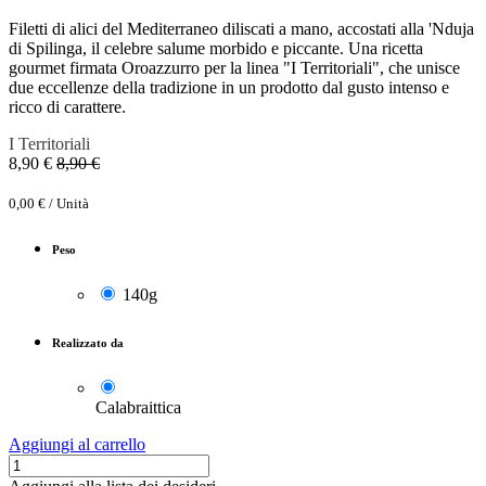
Filetti di alici del Mediterraneo diliscati a mano, accostati alla 'Nduja
di Spilinga, il celebre salume morbido e piccante. Una ricetta
gourmet firmata Oroazzurro per la linea "I Territoriali", che unisce
due eccellenze della tradizione in un prodotto dal gusto intenso e
ricco di carattere.
I Territoriali
8,90
€
8,90
€
0,00
€
/
Unità
Peso
140g
Realizzato da
Calabraittica
Aggiungi al carrello