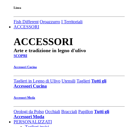
Linea
Fish Different
Oroazzurro
I Territoriali
ACCESSORI
ACCESSORI
Arte e tradizione in legno d'ulivo
SCOPRI
Accessori Cucina
Taglieri in Legno di Ulivo
Utensili
Taglieri
Tutti gli
Accessori Cucina
Accessori Moda
Orologi da Polso
Occhiali
Bracciali
Papillon
Tutti gli
Accessori Moda
PERSONALIZZATI
Taglieri incisi