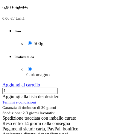
6,90
€
6,90
€
0,00
€
/
Unità
Peso
500g
Realizzato da
Carlomagno
Aggiungi al carrello
Aggiungi alla lista dei desideri
Termini e condizioni
Garanzia di rimborso di 30 giorni
Spedizione: 2-3 giorni lavorativi
Spedizione tracciata con imballo curato
Reso entro 14 giorni dalla consegna
Pagamenti sicuri: carta, PayPal, bonifico