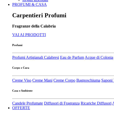
PROFUMI & CASA
Carpentieri Profumi
Fragranze della Calabria
VAI AI PRODOTTI
Profumi
Profumi Artigianali Calabresi
Eau de Parfum
Acque di Colonia
Corpo e Cura
Creme Viso
Creme Mani
Creme Corpo
Bagnoschiuma
Saponi 
Casa e Ambiente
Candele Profumate
Diffusori di Fragranza
Ricariche Diffusori
A
OFFERTE