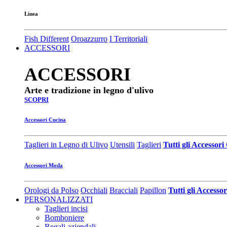
Linea
Fish Different
Oroazzurro
I Territoriali
ACCESSORI
ACCESSORI
Arte e tradizione in legno d'ulivo
SCOPRI
Accessori Cucina
Taglieri in Legno di Ulivo
Utensili
Taglieri
Tutti gli Accessor
Accessori Moda
Orologi da Polso
Occhiali
Bracciali
Papillon
Tutti gli Access
PERSONALIZZATI
Taglieri incisi
Bomboniere
Regali aziendali