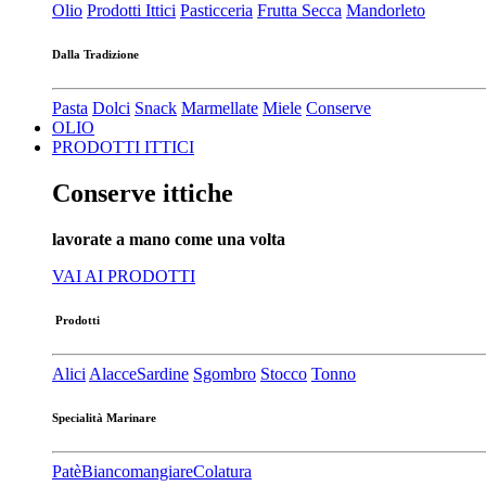
Olio
Prodotti Ittici
Pasticceria
Frutta Secca
Mandorleto
Dalla Tradizione
Pasta
Dolci
Snack
Marmellate
Miele
Conserve
OLIO
PRODOTTI ITTICI
Conserve ittiche
lavorate a mano come una volta
VAI AI PRODOTTI
Prodotti
Alici
Alacce
Sardine
Sgombro
Stocco
Tonno
Specialità Marinare
Patè​
Biancomangiare
Colatura