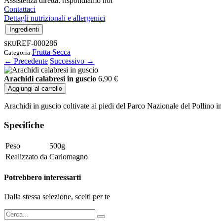
Assistenza diretta: rispondiamo noi
Contattaci
Dettagli nutrizionali e allergenici
Ingredienti
REF-000286
SKU
Frutta Secca
Categoria
← Precedente
Successivo →
Arachidi calabresi in guscio
6,90
€
Aggiungi al carrello
Arachidi in guscio coltivate ai piedi del Parco Nazionale del Pollino i
Specifiche
Peso
500g
Realizzato da
Carlomagno
Potrebbero interessarti
Dalla stessa selezione, scelti per te