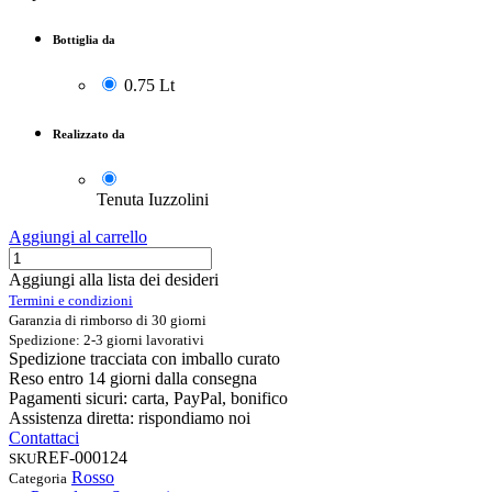
Bottiglia da
0.75 Lt
Realizzato da
Tenuta Iuzzolini
Aggiungi al carrello
Aggiungi alla lista dei desideri
Termini e condizioni
Garanzia di rimborso di 30 giorni
Spedizione: 2-3 giorni lavorativi
Spedizione tracciata con imballo curato
Reso entro 14 giorni dalla consegna
Pagamenti sicuri: carta, PayPal, bonifico
Assistenza diretta: rispondiamo noi
Contattaci
REF-000124
SKU
Rosso
Categoria