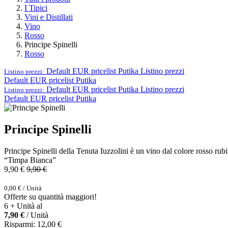
I Tipici
Vini e Distillati
Vino
Rosso
Principe Spinelli
Rosso
Default EUR pricelist Putika
Listino prezzi
Listino prezzi:
Default EUR pricelist Putika
Default EUR pricelist Putika
Listino prezzi
Listino prezzi:
Default EUR pricelist Putika
Principe Spinelli
Principe Spinelli della Tenuta Iuzzolini è un vino dal colore rosso rub
“Timpa Bianca”
9,90
€
9,90
€
0,00
€
/
Unità
Offerte su quantità maggiori!
6 + Unità al
7,90
€
/ Unità
Risparmi:
12,00
€