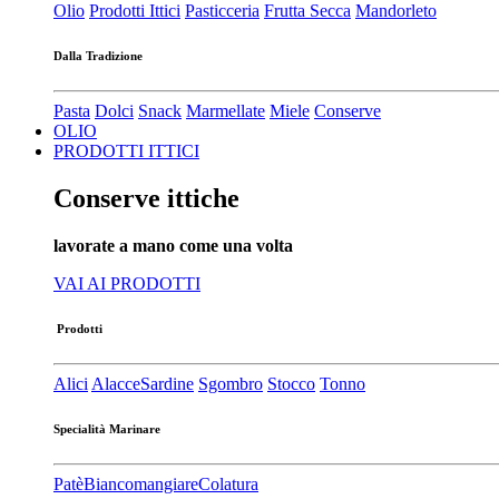
Olio
Prodotti Ittici
Pasticceria
Frutta Secca
Mandorleto
Dalla Tradizione
Pasta
Dolci
Snack
Marmellate
Miele
Conserve
OLIO
PRODOTTI ITTICI
Conserve ittiche
lavorate a mano come una volta
VAI AI PRODOTTI
Prodotti
Alici
Alacce
Sardine
Sgombro
Stocco
Tonno
Specialità Marinare
Patè​
Biancomangiare
Colatura