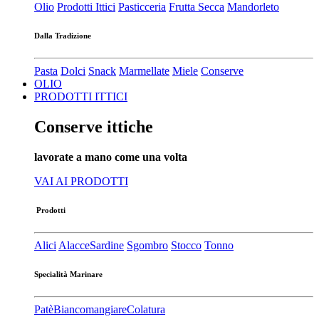
Olio
Prodotti Ittici
Pasticceria
Frutta Secca
Mandorleto
Dalla Tradizione
Pasta
Dolci
Snack
Marmellate
Miele
Conserve
OLIO
PRODOTTI ITTICI
Conserve ittiche
lavorate a mano come una volta
VAI AI PRODOTTI
Prodotti
Alici
Alacce
Sardine
Sgombro
Stocco
Tonno
Specialità Marinare
Patè​
Biancomangiare
Colatura