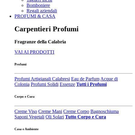
Bomboniere
Regali aziendali
PROFUMI & CASA
Carpentieri Profumi
Fragranze della Calabria
VAI AI PRODOTTI
Profumi
Profumi Artigianali Calabresi
Eau de Parfum
Acque di
Colonia
Profumi Solidi
Essenze
Tutti i Profumi
Corpo e Cura
Creme Viso
Creme Mani
Creme Corpo
Bagnoschiuma
Saponi Vegetali
Oli Solari
Tutto Corpo e Cura
Casa e Ambiente