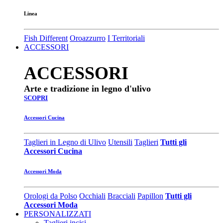
Linea
Fish Different
Oroazzurro
I Territoriali
ACCESSORI
ACCESSORI
Arte e tradizione in legno d'ulivo
SCOPRI
Accessori Cucina
Taglieri in Legno di Ulivo
Utensili
Taglieri
Tutti gli
Accessori Cucina
Accessori Moda
Orologi da Polso
Occhiali
Bracciali
Papillon
Tutti gli
Accessori Moda
PERSONALIZZATI
Taglieri incisi