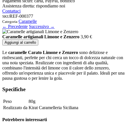
Pagamenti sicuri: carta, PayPal, bonifico
Assistenza diretta: rispondiamo noi
Contattaci
REF-000377
SKU
Caramelle
Categoria
← Precedente
Successivo →
Caramelle artigianali Limone e Zenzero
3,90
€
Aggiungi al carrello
Le
caramelle Carato Limone e Zenzero
sono deliziose e
rinfrescanti, perfette per chi cerca un tocco di dolcezza naturale con
una nota speziata. Realizzate con ingredienti di alta qualità,
combinano l'intensità del limone con il calore dello zenzero,
offrendo un'esperienza unica e piacevole per il palato. Ideali per una
pausa gustosa o per lenire la gola.
Specifiche
Peso
80g
Realizzato da
Kirat Caramelleria Siciliana
Potrebbero interessarti